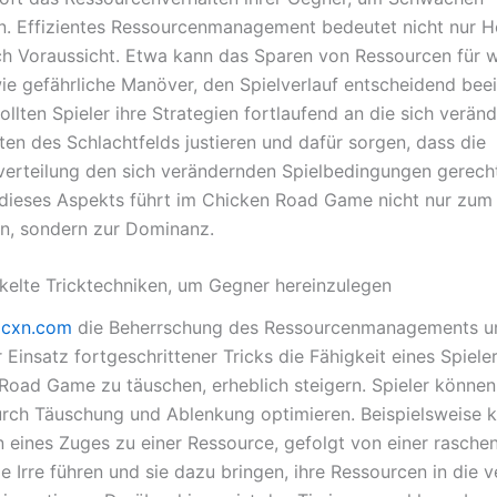
. Effizientes Ressourcenmanagement bedeutet nicht nur H
h Voraussicht. Etwa kann das Sparen von Ressourcen für w
e gefährliche Manöver, den Spielverlauf entscheidend beei
llten Spieler ihre Strategien fortlaufend an die sich verän
en des Schlachtfelds justieren und dafür sorgen, dass die
erteilung den sich verändernden Spielbedingungen gerecht
dieses Aspekts führt im Chicken Road Game nicht nur zum
n, sondern zur Dominanz.
elte Tricktechniken, um Gegner hereinzulegen
acxn.com
die Beherrschung des Ressourcenmanagements un
r Einsatz fortgeschrittener Tricks die Fähigkeit eines Spiele
Road Game zu täuschen, erheblich steigern. Spieler können
urch Täuschung und Ablenkung optimieren. Beispielsweise 
 eines Zuges zu einer Ressource, gefolgt von einer rasche
e Irre führen und sie dazu bringen, ihre Ressourcen in die 