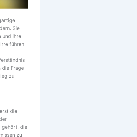
gartige
dern. Sie
 und ihre
Irre führen
erständnis
h die Frage
ieg zu
rst die
der
 gehört, die
nissen zu