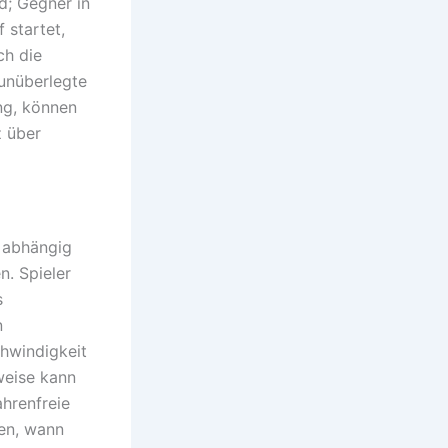
d; Gegner in
 startet,
ch die
unüberlegte
ng, können
z über
 abhängig
. Spieler
s
n
chwindigkeit
sweise kann
ahrenfreie
nen, wann