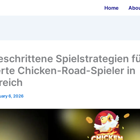
Home
Abo
eschrittene Spielstrategien f
erte Chicken-Road-Spieler in
reich
uary 6, 2026