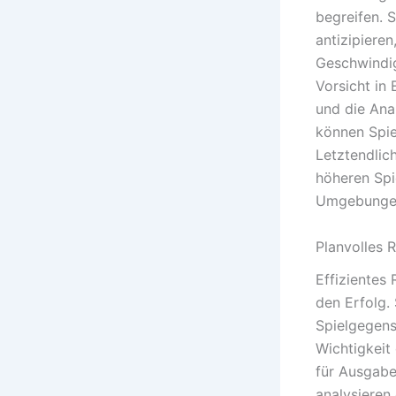
begreifen. 
antizipiere
Geschwindig
Vorsicht in
und die Ana
können Spie
Letztendlic
höheren Spi
Umgebunge
Planvolles 
Effizientes
den Erfolg.
Spielgegens
Wichtigkeit
für Ausgabe
analysieren