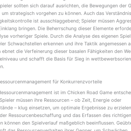
Spieler sollten sich darauf ausrichten, die Bewegungen der 
n, um strategisch vorgehen zu können. Auch das Verständnis
keitskontrolle ist ausschlaggebend; Spieler müssen Aggres
 Einklang bringen. Die Beherrschung dieser Elemente erforde
lyse vorheriger Spiele. Durch die Analyse des eigenen Spiel
ler Schwachstellen erkennen und ihre Taktik angemessen 
h ebnet die Verfeinerung dieser basalen Fähigkeiten den W
elniveau und schafft die Basis für Sieg in wettbewerbsorien
n.
Ressourcenmanagement für Konkurrenzvorteile
 Ressourcenmanagement ist im Chicken Road Game entsche
 Spieler müssen ihre Ressourcen – ob Zeit, Energie oder
tände – klug einsetzen, um optimale Ergebnisse zu erzielen
 der Ressourcenbeschaffung und das Erfassen des richtigen
n können den Spielverlauf maßgeblich beeinflussen. Geübte
 oft das Ressourcenverhalten ihrer Gegner, um Schwächen