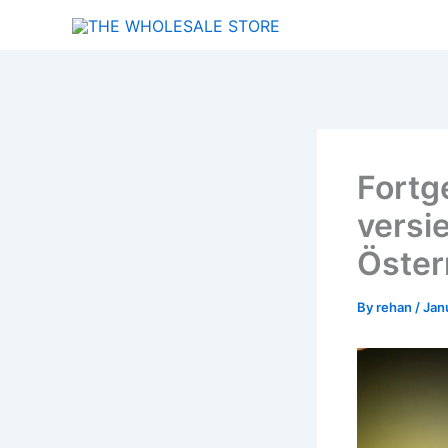
Skip
to
content
Fortg
versi
Öster
By
rehan
/
Jan