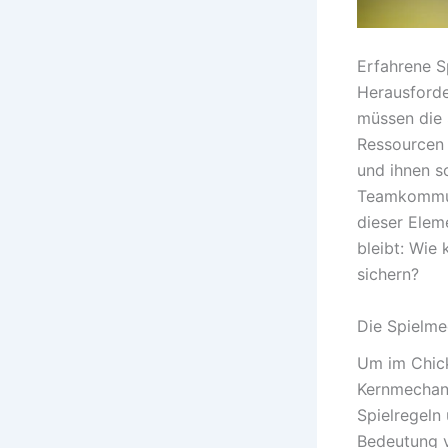
Erfahrene S
Herausford
müssen die 
Ressourcen e
und ihnen s
Teamkommuni
dieser Elem
bleibt: Wie
sichern?
Die Spielme
Um im Chick
Kernmechani
Spielregeln
Bedeutung v