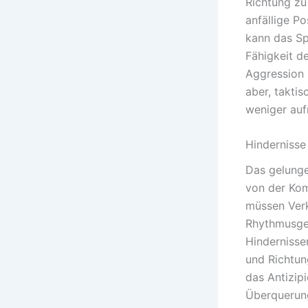
Richtung zu
anfällige P
kann das Sp
Fähigkeit d
Aggression 
aber, takti
weniger auf
Hindernisse
Das gelunge
von der Kom
müssen Verk
Rhythmusgef
Hindernisse
und Richtun
das Antizip
Überquerung