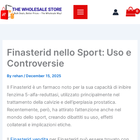
Skip
to
content
Finasterid nello Sport: Uso e
Controversie
By
rehan
/
December 15, 2025
Il Finasterid è un farmaco noto per la sua capacità di inibire
l’enzima 5-alfa-reduttasi, utilizzato principalmente nel
trattamento della calvizie e dell’iperplasia prostatica.
Recentemente, però, ha attirato l’attenzione anche nel
mondo dello sport, creando dibattiti su uso, effetti
collaterali e implicazioni etiche.
Il
Finasterid vendita
per Finasterid può essere trovato con