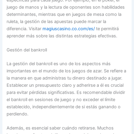
juego de manos y la lectura de oponentes son habilidades
determinantes, mientras que en juegos de mesa como la
ruleta, la gestión de las apuestas puede marcar la
diferencia. Visitar
magiuscasino.co.com/es/
te permitirá
aprender más sobre las distintas estrategias efectivas.
Gestión del bankroll
La gestión del bankroll es uno de los aspectos más
importantes en el mundo de los juegos de azar. Se refiere a
la manera en que administras tu dinero destinado a jugar.
Establecer un presupuesto claro y adherirse a él es crucial
para evitar pérdidas significativas. Es recomendable dividir
el bankroll en sesiones de juego y no exceder el límite
establecido, independientemente de si estás ganando o
perdiendo.
Además, es esencial saber cuándo retirarse. Muchos