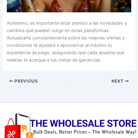
Asimismo, es importante estar atentos a las novedades y
cambios que pueden surgir en estas plataformas.
Actualizarte constantemente sobre las mejores ofertas y
condiciones te ayudará a aprovechar al máximo tu
experiencia de juego, asegurando que cada apuesta que
realices te acerque a tus metas de ganancias.
PREVIOUS
NEXT