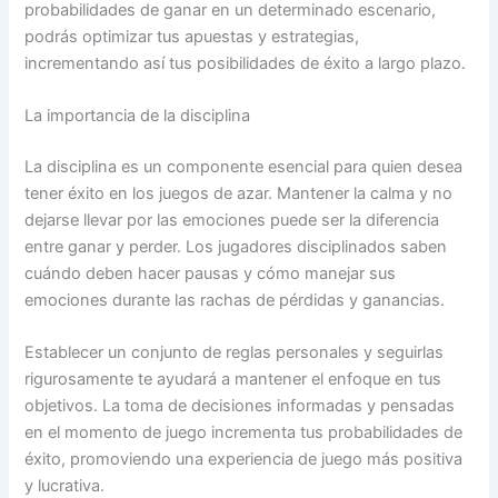
probabilidades de ganar en un determinado escenario,
podrás optimizar tus apuestas y estrategias,
incrementando así tus posibilidades de éxito a largo plazo.
La importancia de la disciplina
La disciplina es un componente esencial para quien desea
tener éxito en los juegos de azar. Mantener la calma y no
dejarse llevar por las emociones puede ser la diferencia
entre ganar y perder. Los jugadores disciplinados saben
cuándo deben hacer pausas y cómo manejar sus
emociones durante las rachas de pérdidas y ganancias.
Establecer un conjunto de reglas personales y seguirlas
rigurosamente te ayudará a mantener el enfoque en tus
objetivos. La toma de decisiones informadas y pensadas
en el momento de juego incrementa tus probabilidades de
éxito, promoviendo una experiencia de juego más positiva
y lucrativa.