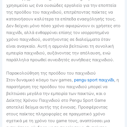
χρησιμεύει ως ένα ουσιώδες εργαλείο για την εποπτεία
της προόδου του παιχνιδιού, επιτρέποντας παίκτες να
κατανοήσουν καλύτερα τα επίπεδα ενασχόλησής τους.
Δεν δείχνει μόνο πόσο χρόνο αφιερώνουν οι χρήστες στο
παιχνίδι, αλλά ενθαρρύνει επίσης τον ισορροπημένο
χρόνο παιχνιδιού, συστήνοντας σε διαλείμματα όταν
είναι αναγκαίο. Αυτή η αρμονία βελτιώνει τη συνολική
εμπειρία παιχνιδιού, αυξάνοντας την απόλαυση, ενώ
παράλληλα προωθεί συνειδητές συνήθειες παιχνιδιού.
Παρακολούθηση της προόδου του παιχνιδιού
Στον δυναμικό κόσμο των games,
pengu sport παιχνίδι
, η
παρατήρηση της προόδου του παιχνιδιού μπορεί να
βελτιώσει μεγάλα την εμπειρία των παικτών, και ο
Δείκτης Χρόνου Παιχνιδιού στο Pengu Sport Game
αποτελεί δείγμα αυτής της έννοιας. Προσφέροντας
στους παίκτες πληροφορίες σε πραγματικό χρόνο
σχετικά με τη χρόνο του game τους, αναπτύσσει μια