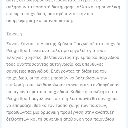
αυξήσουν τα ποσοστά διατήρησης, αλλά και τη συνολική
εμπειρία παιχνιδιού, μετατρέποντάς την πιο
απορροφητική και ικανοποιητική.
Σύναψη
Συνοψίζοντας, ο Δείκτης Χρόνου Παιχνιδιού στο παιχνίδι
Pengu Sport είναι ένα πολύτιμο εργαλείο για τους
Έλληνες χρήστες, βελτιώνοντας την εμπειρία παιχνιδιού
τους αναπτύσσοντας αυτογνωσία και υπεύθυνες
συνήθειες παιχνιδιού. Ελέγχοντας τη διάρκεια του
παιχνιδιού, οι παίκτες μπορούν να βελτιώσουν την
εμπλοκή τους, να διακρίνουν τάσεις και να ενθαρρύνουν
πιο υγιεινά πρότυπα παιχνιδιού. Καθώς η κοινότητα του
Pengu Sport μεγαλώνει, αυτή η λειτουργία θα συνεχίσει
να επηρεάζει θετικά τον τρόπο ζωής των παικτών,
προωθώντας μια αρμονική προσέγγιση στην ανάπτυξη
δεξιοτήτων και τη συνολική απόλαυση του παιχνιδιού.