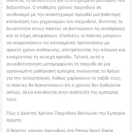
δίνοντας τη δυνατότητα για τη στοχευμένη βελτίωση των
δεξιοτήτων. Ο σταθερός χρόνος παιχνιδιού σε
συνδυασμό με την αναστοχασμό προωθεί μια βαθύτερη
κατανόηση των μηχανισμών του παιχνιδιού, δίνοντας τη
δυνατότητα στους παίκτες να βελτιώσουν τις αντιδράσεις
και τη λήψη αποφάσεων. Επιπλέον, οι παίκτες μπορούν
να ισορροπήσουν τις εστιασμένες προπονήσεις με
αρκετό χρόνο ανάπαυσης, αποτρέποντας την κόπωση και
ενισχύοντας τη συνεχή πρόοδο. Τελικά, αυτή η
συνειδητοποίηση μεταμορφώνει το παιχνίδι σε μια
οργανωμένη μαθησιακή εμπειρία, ανοίγοντας το δρόμο
για την τελειοποίηση. Καθώς χαράσσουν το ταξίδι τους,
οι παίκτες θα διαπιστώσουν ότι ο χρόνος δεν ξοδεύεται
απλώς, αλλά επενδύεται στην ανάπτυξη της εμπειρίας
τους.
Πώς ο Δείκτης Χρόνου Παιχνιδιού Βελτιώνει την Εμπειρία
Χρήστη
Ο δείκτης χρόνου παιχνιδιού στο Pengu Sport Game