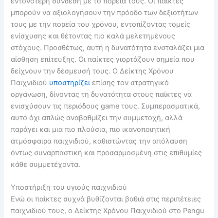
εντονότερη σύνδεση με το πορεία τους. Οι παίκτες
μπορούν να αξιολογήσουν την πρόοδο των δεξιοτήτων
τους με την πορεία του χρόνου, εντοπίζοντας τομείς
ενίσχυσης και θέτοντας πιο καλά μελετημένους
στόχους. Προσθέτως, αυτή η δυνατότητα ενσταλάζει μια
αίσθηση επίτευξης. Οι παίκτες γιορτάζουν σημεία που
δείχνουν την δέσμευσή τους. Ο Δείκτης Χρόνου
Παιχνιδιού
υποστηρίζει
επίσης τον στρατηγικό
οργάνωση, δίνοντας τη δυνατότητα στους παίκτες να
ενισχύσουν τις περιόδους game τους. Συμπερασματικά,
αυτό όχι απλώς αναβαθμίζει την συμμετοχή, αλλά
παράγει και μια πιο πλούσια, πιο ικανοποιητική
ατμόσφαιρα παιχνιδιού, καθιστώντας την απόλαυση
όντως συναρπαστική και προσαρμοσμένη στις επιθυμίες
κάθε συμμετέχοντα.
Υποστήριξη του υγιούς παιχνιδιού
Ενώ οι παίκτες συχνά βυθίζονται βαθιά στις περιπέτειες
παιχνιδιού τους, ο Δείκτης Χρόνου Παιχνιδιού στο Pengu