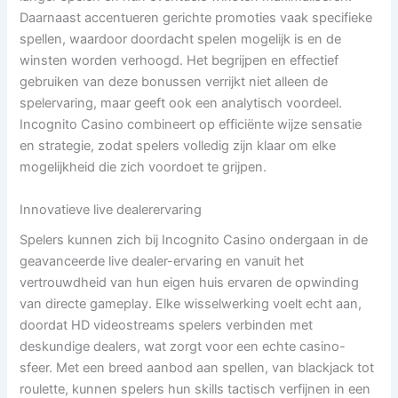
Daarnaast accentueren gerichte promoties vaak specifieke
spellen, waardoor doordacht spelen mogelijk is en de
winsten worden verhoogd. Het begrijpen en effectief
gebruiken van deze bonussen verrijkt niet alleen de
spelervaring, maar geeft ook een analytisch voordeel.
Incognito Casino combineert op efficiënte wijze sensatie
en strategie, zodat spelers volledig zijn klaar om elke
mogelijkheid die zich voordoet te grijpen.
Innovatieve live dealerervaring
Spelers kunnen zich bij Incognito Casino ondergaan in de
geavanceerde live dealer-ervaring en vanuit het
vertrouwdheid van hun eigen huis ervaren de opwinding
van directe gameplay. Elke wisselwerking voelt echt aan,
doordat HD videostreams spelers verbinden met
deskundige dealers, wat zorgt voor een echte casino-
sfeer. Met een breed aanbod aan spellen, van blackjack tot
roulette, kunnen spelers hun skills tactisch verfijnen in een