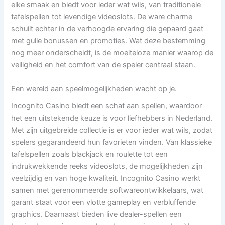
elke smaak en biedt voor ieder wat wils, van traditionele
tafelspellen tot levendige videoslots. De ware charme
schuilt echter in de verhoogde ervaring die gepaard gaat
met gulle bonussen en promoties. Wat deze bestemming
nog meer onderscheidt, is de moeiteloze manier waarop de
veiligheid en het comfort van de speler centraal staan.
Een wereld aan speelmogelijkheden wacht op je.
Incognito Casino biedt een schat aan spellen, waardoor
het een uitstekende keuze is voor liefhebbers in Nederland.
Met zijn uitgebreide collectie is er voor ieder wat wils, zodat
spelers gegarandeerd hun favorieten vinden. Van klassieke
tafelspellen zoals blackjack en roulette tot een
indrukwekkende reeks videoslots, de mogelijkheden zijn
veelzijdig en van hoge kwaliteit. Incognito Casino werkt
samen met gerenommeerde softwareontwikkelaars, wat
garant staat voor een vlotte gameplay en verbluffende
graphics. Daarnaast bieden live dealer-spellen een