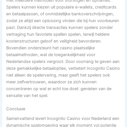
met meerdere methoden voor stortingen en opnames.
Spelers kunnen kiezen uit populaire e-wallets, creditcards
en betaalpassen, of onmiddellijke bankoverschrijvingen,
zodat ze altijd een oplossing vinden die bij hun voorkeuren
past. Dankzij directe transacties kunnen spelers zonder
vertraging hun favoriete spellen spelen, terwijl heldere
kostenstructuren geloof en veiligheid bevorderen.
Bovendien ondersteunt het casino plaatselijke
betaalmethoden, wat de toegankelijkheid voor
Nederlandse spelers vergroot. Door voorrang te geven aan
deze gemakkelijke betaalopties, verbetert Incognito Casino
niet alleen de spelervaring, maar geeft het spelers ook
meer zelfvertrouwen, waardoor ze zich kunnen
concentreren op wat er echt toe doet: genieten van de
sensatie van het spel.
Conclusie
Samenvattend levert Incognito Casino voor Nederland een
dynamische spelomgeving waar elk moment vol potentie