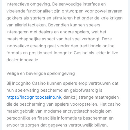
interactieve omgeving. De eenvoudige interface en
vloeiende functionaliteit zijn ontworpen voor zowel ervaren
gokkers als starters en stimuleren het onder de knie krijgen
van allerlei tactieken. Bovendien kunnen spelers
interageren met dealers en andere spelers, wat het
maatschappelijke aspect van het spel verhoogt. Deze
innovatieve ervaring gaat verder dan traditionele online
formats en positioneert Incognito Casino als leider in live
dealer-innovatie.
Veilige en beveiligde spelomgeving
Bij Incognito Casino kunnen spelers erop vertrouwen dat
hun spelervaring beschermd en geloofwaardig is,
https://incognitoocasino.nl/
, dankzij strenge maatregelen
die de bescherming van spelers vooropstellen. Het casino
maakt gebruik van moderne encryptietechnologie om
persoonlijke en financiële informatie te beschermen en
ervoor te zorgen dat gegevens vertrouwelijk blijven.