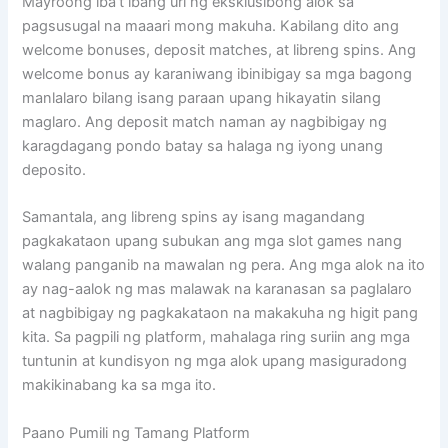
Mayroong iba’t ibang uri ng eksklusibong alok sa
pagsusugal na maaari mong makuha. Kabilang dito ang
welcome bonuses, deposit matches, at libreng spins. Ang
welcome bonus ay karaniwang ibinibigay sa mga bagong
manlalaro bilang isang paraan upang hikayatin silang
maglaro. Ang deposit match naman ay nagbibigay ng
karagdagang pondo batay sa halaga ng iyong unang
deposito.
Samantala, ang libreng spins ay isang magandang
pagkakataon upang subukan ang mga slot games nang
walang panganib na mawalan ng pera. Ang mga alok na ito
ay nag-aalok ng mas malawak na karanasan sa paglalaro
at nagbibigay ng pagkakataon na makakuha ng higit pang
kita. Sa pagpili ng platform, mahalaga ring suriin ang mga
tuntunin at kundisyon ng mga alok upang masiguradong
makikinabang ka sa mga ito.
Paano Pumili ng Tamang Platform