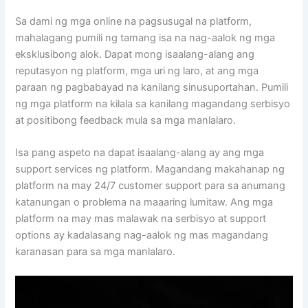
Sa dami ng mga online na pagsusugal na platform,
mahalagang pumili ng tamang isa na nag-aalok ng mga
eksklusibong alok. Dapat mong isaalang-alang ang
reputasyon ng platform, mga uri ng laro, at ang mga
paraan ng pagbabayad na kanilang sinusuportahan. Pumili
ng mga platform na kilala sa kanilang magandang serbisyo
at positibong feedback mula sa mga manlalaro.
Isa pang aspeto na dapat isaalang-alang ay ang mga
support services ng platform. Magandang makahanap ng
platform na may 24/7 customer support para sa anumang
katanungan o problema na maaaring lumitaw. Ang mga
platform na may mas malawak na serbisyo at support
options ay kadalasang nag-aalok ng mas magandang
karanasan para sa mga manlalaro.