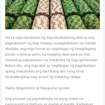
Isa sa mga benepisyo ng mga eksklusibong alok ay ang
pagkakaroon ng mas mataas na pagkakataon na manalo.
Madalas, ang mga bonus ay nagbibigay ng karagdagang
pondo o libreng spins, na nagiging daan para sa mas
maraming pagkakataon na makakuha ng mga gantimpala.
Bukod dito, ang mga alok ay nagbibigay ng pagkakataon
upang masubukan ang iba’t ibang laro nang hindi
kinakailangang mag-invest ng malaking halaga.
Paano Magrehistro at Makakuha ng Alok
Ang proseso ng pagrerehistro sa isang online na
pagsusugal na platform ay madali at mabilis. Kadalasan,