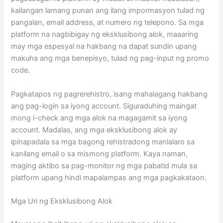
kailangan lamang punan ang ilang impormasyon tulad ng
pangalan, email address, at numero ng telepono. Sa mga
platform na nagbibigay ng eksklusibong alok, maaaring
may mga espesyal na hakbang na dapat sundin upang
makuha ang mga benepisyo, tulad ng pag-input ng promo
code.
Pagkatapos ng pagrerehistro, isang mahalagang hakbang
ang pag-login sa iyong account. Siguraduhing maingat
mong i-check ang mga alok na magagamit sa iyong
account. Madalas, ang mga eksklusibong alok ay
ipinapadala sa mga bagong rehistradong manlalaro sa
kanilang email o sa mismong platform. Kaya naman,
maging aktibo sa pag-monitor ng mga pabatid mula sa
platform upang hindi mapalampas ang mga pagkakataon.
Mga Uri ng Eksklusibong Alok