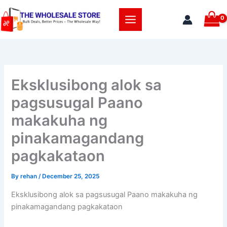
Skip
to
content
Eksklusibong alok sa
pagsusugal Paano
makakuha ng
pinakamagandang
pagkakataon
By
rehan
/
December 25, 2025
Eksklusibong alok sa pagsusugal Paano makakuha ng
pinakamagandang pagkakataon