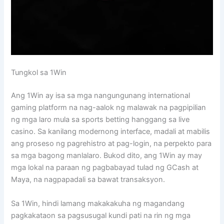
Tungkol sa 1Win
Ang 1Win ay isa sa mga nangungunang international
gaming platform na nag-aalok ng malawak na pagpipilian
ng mga laro mula sa sports betting hanggang sa live
casino. Sa kanilang modernong interface, madali at mabilis
ang proseso ng pagrehistro at pag-login, na perpekto para
sa mga bagong manlalaro. Bukod dito, ang 1Win ay may
mga lokal na paraan ng pagbabayad tulad ng GCash at
Maya, na nagpapadali sa bawat transaksyon.
Sa 1Win, hindi lamang makakakuha ng magandang
pagkakataon sa pagsusugal kundi pati na rin ng mga