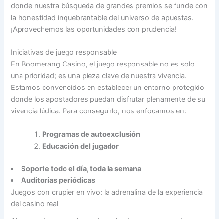
donde nuestra búsqueda de grandes premios se funde con
la honestidad inquebrantable del universo de apuestas.
¡Aprovechemos las oportunidades con prudencia!
Iniciativas de juego responsable
En Boomerang Casino, el juego responsable no es solo
una prioridad; es una pieza clave de nuestra vivencia.
Estamos convencidos en establecer un entorno protegido
donde los apostadores puedan disfrutar plenamente de su
vivencia lúdica. Para conseguirlo, nos enfocamos en:
Programas de autoexclusión
Educación del jugador
Soporte todo el día, toda la semana
Auditorías periódicas
Juegos con crupier en vivo: la adrenalina de la experiencia
del casino real