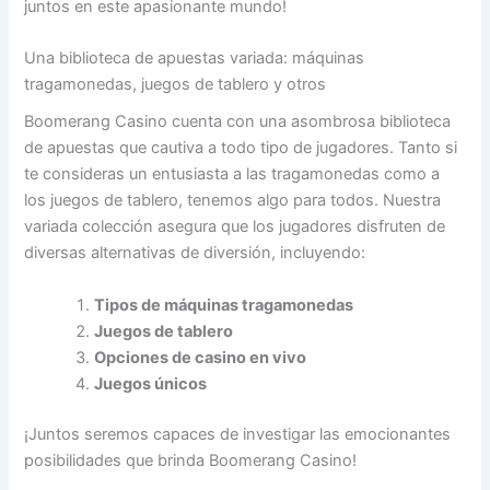
juntos en este apasionante mundo!
Una biblioteca de apuestas variada: máquinas
tragamonedas, juegos de tablero y otros
Boomerang Casino cuenta con una asombrosa biblioteca
de apuestas que cautiva a todo tipo de jugadores. Tanto si
te consideras un entusiasta a las tragamonedas como a
los juegos de tablero, tenemos algo para todos. Nuestra
variada colección asegura que los jugadores disfruten de
diversas alternativas de diversión, incluyendo:
Tipos de máquinas tragamonedas
Juegos de tablero
Opciones de casino en vivo
Juegos únicos
¡Juntos seremos capaces de investigar las emocionantes
posibilidades que brinda Boomerang Casino!