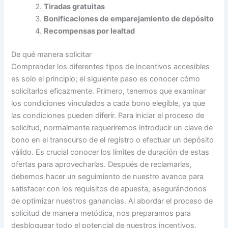
Tiradas gratuitas
Bonificaciones de emparejamiento de depósito
Recompensas por lealtad
De qué manera solicitar
Comprender los diferentes tipos de incentivos accesibles
es solo el principio; el siguiente paso es conocer cómo
solicitarlos eficazmente. Primero, tenemos que examinar
los condiciones vinculados a cada bono elegible, ya que
las condiciones pueden diferir. Para iniciar el proceso de
solicitud, normalmente requeriremos introducir un clave de
bono en el transcurso de el registro o efectuar un depósito
válido. Es crucial conocer los límites de duración de estas
ofertas para aprovecharlas. Después de reclamarlas,
debemos hacer un seguimiento de nuestro avance para
satisfacer con los requisitos de apuesta, asegurándonos
de optimizar nuestros ganancias. Al abordar el proceso de
solicitud de manera metódica, nos preparamos para
desbloquear todo el potencial de nuestros incentivos,