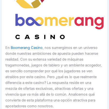
En
Boomerang Casino
, nos sumergimos en un universo
donde nuestras ambiciones de apuesta pueden hacerse
realidad. Con su extensa variedad de máquinas
tragamonedas, juegos de tablero y un ambiente acogedor,
es sencillo comprender por qué los jugadores se ven
atraídos por este casino. Pero ¿qué es lo que realmente
diferencia a este casino? La respuesta reside en una
mezcla de ofertas exclusivas, atractivas ofertas y una
vivencia que va más allá de lo común. Analicemos qué
convierte de esta plataforma una opción atractiva para
apostadores como nosotros.