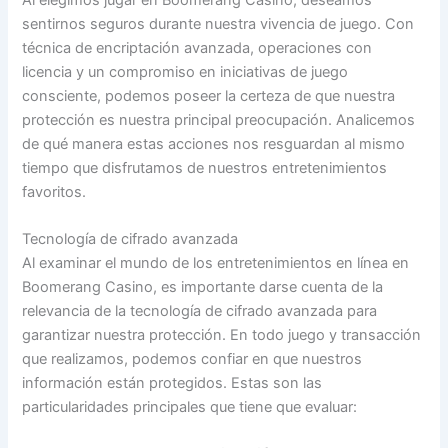
sentirnos seguros durante nuestra vivencia de juego. Con
técnica de encriptación avanzada, operaciones con
licencia y un compromiso en iniciativas de juego
consciente, podemos poseer la certeza de que nuestra
protección es nuestra principal preocupación. Analicemos
de qué manera estas acciones nos resguardan al mismo
tiempo que disfrutamos de nuestros entretenimientos
favoritos.
Tecnología de cifrado avanzada
Al examinar el mundo de los entretenimientos en línea en
Boomerang Casino, es importante darse cuenta de la
relevancia de la tecnología de cifrado avanzada para
garantizar nuestra protección. En todo juego y transacción
que realizamos, podemos confiar en que nuestros
información están protegidos. Estas son las
particularidades principales que tiene que evaluar: