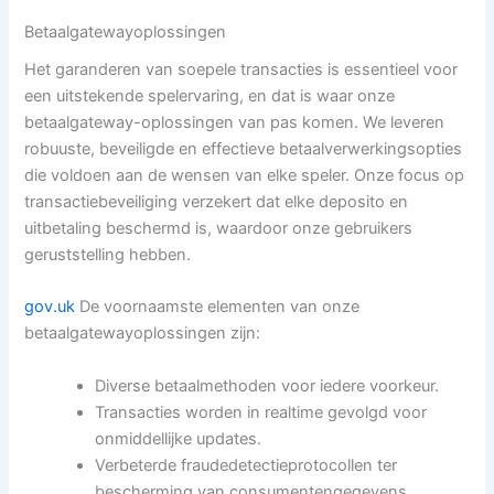
Betaalgatewayoplossingen
Het garanderen van soepele transacties is essentieel voor
een uitstekende spelervaring, en dat is waar onze
betaalgateway-oplossingen van pas komen. We leveren
robuuste, beveiligde en effectieve betaalverwerkingsopties
die voldoen aan de wensen van elke speler. Onze focus op
transactiebeveiliging verzekert dat elke deposito en
uitbetaling beschermd is, waardoor onze gebruikers
geruststelling hebben.
gov.uk
De voornaamste elementen van onze
betaalgatewayoplossingen zijn:
Diverse betaalmethoden voor iedere voorkeur.
Transacties worden in realtime gevolgd voor
onmiddellijke updates.
Verbeterde fraudedetectieprotocollen ter
bescherming van consumentengegevens.