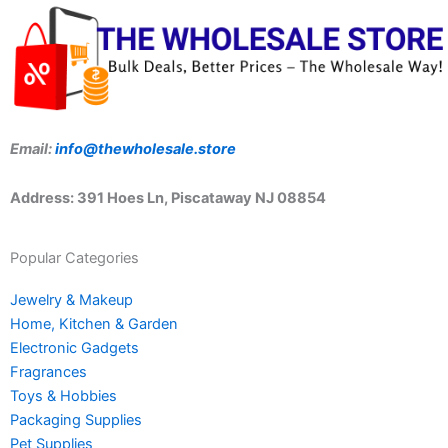
Email:
info@thewholesale.store
Address: 391 Hoes Ln, Piscataway NJ 08854
Popular Categories
Jewelry & Makeup
Home, Kitchen & Garden
Electronic Gadgets
Fragrances
Toys & Hobbies
Packaging Supplies
Pet Supplies