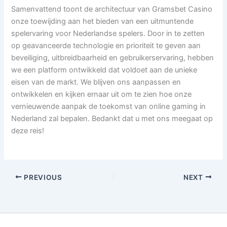
Samenvattend toont de architectuur van Gramsbet Casino
onze toewijding aan het bieden van een uitmuntende
spelervaring voor Nederlandse spelers. Door in te zetten
op geavanceerde technologie en prioriteit te geven aan
beveiliging, uitbreidbaarheid en gebruikerservaring, hebben
we een platform ontwikkeld dat voldoet aan de unieke
eisen van de markt. We blijven ons aanpassen en
ontwikkelen en kijken ernaar uit om te zien hoe onze
vernieuwende aanpak de toekomst van online gaming in
Nederland zal bepalen. Bedankt dat u met ons meegaat op
deze reis!
PREVIOUS
NEXT