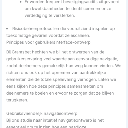
Er worden frequent beveiligingsaudits uitgevoerd
om kwetsbaarheden te identificeren en onze
verdediging te versterken.
Risicobeheerprotocollen die vooruitziend inspelen op
toekomstige gevaren voordat ze escaleren.
Principes voor gebruikersinterface-ontwerp
Bij Gramsbet hechten we bij het ontwerpen van de
gebruikerservaring veel waarde aan eenvoudige navigatie,
zodat deelnemers gemakkelijk hun weg kunnen vinden. We
richten ons ook op het opnemen van aantrekkelijke
elementen die de totale spelervaring verhogen. Laten we
eens kijken hoe deze principes samensmelten om
deelnemers te boeien en ervoor te zorgen dat ze blijven
terugkeren.
Gebruiksvriendelijk navigatieontwerp
Bij ons studie naar intuïtief navigatieontwerp is het
essentieel om te inzien hoe een naadloze