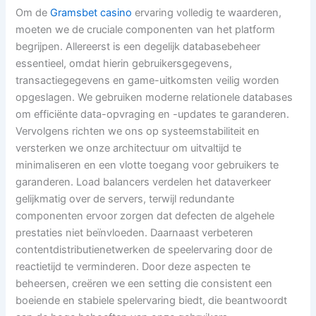
Om de
Gramsbet casino
ervaring volledig te waarderen,
moeten we de cruciale componenten van het platform
begrijpen. Allereerst is een degelijk databasebeheer
essentieel, omdat hierin gebruikersgegevens,
transactiegegevens en game-uitkomsten veilig worden
opgeslagen. We gebruiken moderne relationele databases
om efficiënte data-opvraging en -updates te garanderen.
Vervolgens richten we ons op systeemstabiliteit en
versterken we onze architectuur om uitvaltijd te
minimaliseren en een vlotte toegang voor gebruikers te
garanderen. Load balancers verdelen het dataverkeer
gelijkmatig over de servers, terwijl redundante
componenten ervoor zorgen dat defecten de algehele
prestaties niet beïnvloeden. Daarnaast verbeteren
contentdistributienetwerken de speelervaring door de
reactietijd te verminderen. Door deze aspecten te
beheersen, creëren we een setting die consistent een
boeiende en stabiele spelervaring biedt, die beantwoordt