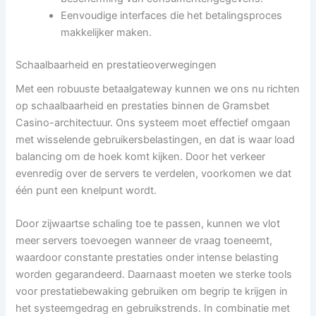
Eenvoudige interfaces die het betalingsproces
makkelijker maken.
Schaalbaarheid en prestatieoverwegingen
Met een robuuste betaalgateway kunnen we ons nu richten
op schaalbaarheid en prestaties binnen de Gramsbet
Casino-architectuur. Ons systeem moet effectief omgaan
met wisselende gebruikersbelastingen, en dat is waar load
balancing om de hoek komt kijken. Door het verkeer
evenredig over de servers te verdelen, voorkomen we dat
één punt een knelpunt wordt.
Door zijwaartse schaling toe te passen, kunnen we vlot
meer servers toevoegen wanneer de vraag toeneemt,
waardoor constante prestaties onder intense belasting
worden gegarandeerd. Daarnaast moeten we sterke tools
voor prestatiebewaking gebruiken om begrip te krijgen in
het systeemgedrag en gebruikstrends. In combinatie met