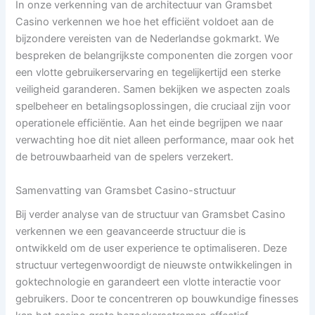
In onze verkenning van de architectuur van Gramsbet
Casino verkennen we hoe het efficiënt voldoet aan de
bijzondere vereisten van de Nederlandse gokmarkt. We
bespreken de belangrijkste componenten die zorgen voor
een vlotte gebruikerservaring en tegelijkertijd een sterke
veiligheid garanderen. Samen bekijken we aspecten zoals
spelbeheer en betalingsoplossingen, die cruciaal zijn voor
operationele efficiëntie. Aan het einde begrijpen we naar
verwachting hoe dit niet alleen performance, maar ook het
de betrouwbaarheid van de spelers verzekert.
Samenvatting van Gramsbet Casino-structuur
Bij verder analyse van de structuur van Gramsbet Casino
verkennen we een geavanceerde structuur die is
ontwikkeld om de user experience te optimaliseren. Deze
structuur vertegenwoordigt de nieuwste ontwikkelingen in
goktechnologie en garandeert een vlotte interactie voor
gebruikers. Door te concentreren op bouwkundige finesses