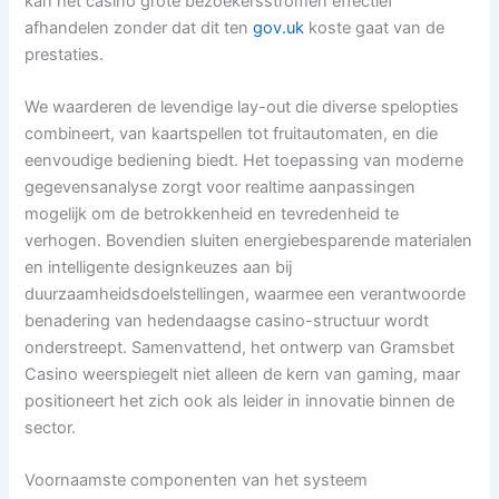
kan het casino grote bezoekersstromen effectief
afhandelen zonder dat dit ten
gov.uk
koste gaat van de
prestaties.
We waarderen de levendige lay-out die diverse spelopties
combineert, van kaartspellen tot fruitautomaten, en die
eenvoudige bediening biedt. Het toepassing van moderne
gegevensanalyse zorgt voor realtime aanpassingen
mogelijk om de betrokkenheid en tevredenheid te
verhogen. Bovendien sluiten energiebesparende materialen
en intelligente designkeuzes aan bij
duurzaamheidsdoelstellingen, waarmee een verantwoorde
benadering van hedendaagse casino-structuur wordt
onderstreept. Samenvattend, het ontwerp van Gramsbet
Casino weerspiegelt niet alleen de kern van gaming, maar
positioneert het zich ook als leider in innovatie binnen de
sector.
Voornaamste componenten van het systeem