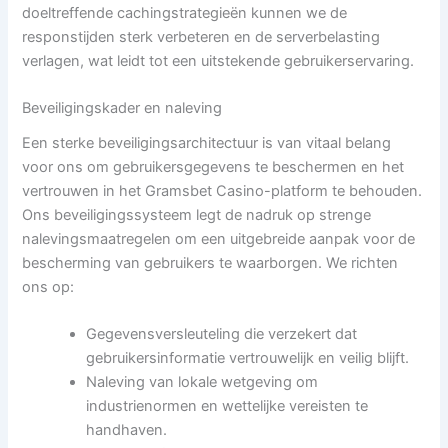
doeltreffende cachingstrategieën kunnen we de
responstijden sterk verbeteren en de serverbelasting
verlagen, wat leidt tot een uitstekende gebruikerservaring.
Beveiligingskader en naleving
Een sterke beveiligingsarchitectuur is van vitaal belang
voor ons om gebruikersgegevens te beschermen en het
vertrouwen in het Gramsbet Casino-platform te behouden.
Ons beveiligingssysteem legt de nadruk op strenge
nalevingsmaatregelen om een uitgebreide aanpak voor de
bescherming van gebruikers te waarborgen. We richten
ons op:
Gegevensversleuteling die verzekert dat
gebruikersinformatie vertrouwelijk en veilig blijft.
Naleving van lokale wetgeving om
industrienormen en wettelijke vereisten te
handhaven.