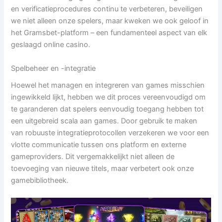
en verificatieprocedures continu te verbeteren, beveiligen
we niet alleen onze spelers, maar kweken we ook geloof in
het Gramsbet-platform – een fundamenteel aspect van elk
geslaagd online casino.
Spelbeheer en -integratie
Hoewel het managen en integreren van games misschien
ingewikkeld lijkt, hebben we dit proces vereenvoudigd om
te garanderen dat spelers eenvoudig toegang hebben tot
een uitgebreid scala aan games. Door gebruik te maken
van robuuste integratieprotocollen verzekeren we voor een
vlotte communicatie tussen ons platform en externe
gameproviders. Dit vergemakkelijkt niet alleen de
toevoeging van nieuwe titels, maar verbetert ook onze
gamebibliotheek.