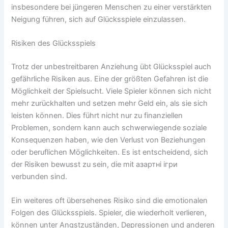
insbesondere bei jüngeren Menschen zu einer verstärkten
Neigung führen, sich auf Glücksspiele einzulassen.
Risiken des Glücksspiels
Trotz der unbestreitbaren Anziehung übt Glücksspiel auch
gefährliche Risiken aus. Eine der größten Gefahren ist die
Möglichkeit der Spielsucht. Viele Spieler können sich nicht
mehr zurückhalten und setzen mehr Geld ein, als sie sich
leisten können. Dies führt nicht nur zu finanziellen
Problemen, sondern kann auch schwerwiegende soziale
Konsequenzen haben, wie den Verlust von Beziehungen
oder beruflichen Möglichkeiten. Es ist entscheidend, sich
der Risiken bewusst zu sein, die mit азартні ігри
verbunden sind.
Ein weiteres oft übersehenes Risiko sind die emotionalen
Folgen des Glücksspiels. Spieler, die wiederholt verlieren,
können unter Angstzuständen, Depressionen und anderen