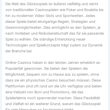
Die Welt des Glücksspiels ist äußerst vielfältig und reicht
von traditionellen Casinospielen wie Poker und Roulette bis
hin zu modernen Video-Slots und Sportwetten. Jedes
dieser Spiele bietet einzigartige Regeln, Strategien und
Gewinnmöglichkeiten. Dies ermöglicht es den Spielern, je
nach Vorlieben und Risikobereitschaft das für sie passende
Spiel zu wählen. Die ständige Entwicklung neuer
Technologien und Spielkonzepte trägt zudem zur Dynamik
der Branche bei.
Online-Casinos haben in den letzten Jahren erheblich an
Popularität gewonnen. Sie bieten den Spielern die
Möglichkeit, bequem von zu Hause aus zu spielen, ohne
dass sie ein physisches Casino besuchen müssen. Diese
Plattformen sind oft rund um die Uhr verfügbar und bieten
eine Vielzahl von Boni und Promotions, die das
Spielerlebnis noch spannender machen. Diese Flexibilität
und Vielfalt ist ein weiterer Grund, warum das Glücksspiel
für viele Menschen so faszinierend bleibt.