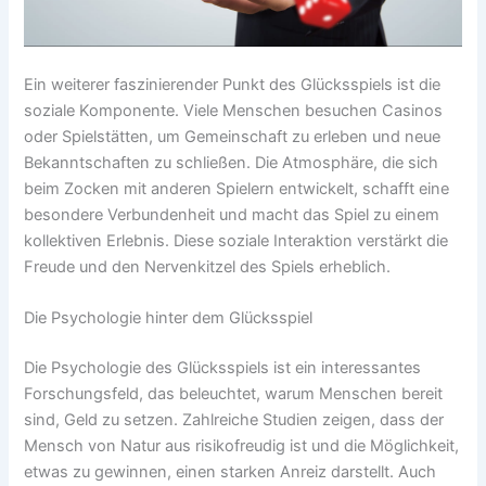
Ein weiterer faszinierender Punkt des Glücksspiels ist die
soziale Komponente. Viele Menschen besuchen Casinos
oder Spielstätten, um Gemeinschaft zu erleben und neue
Bekanntschaften zu schließen. Die Atmosphäre, die sich
beim Zocken mit anderen Spielern entwickelt, schafft eine
besondere Verbundenheit und macht das Spiel zu einem
kollektiven Erlebnis. Diese soziale Interaktion verstärkt die
Freude und den Nervenkitzel des Spiels erheblich.
Die Psychologie hinter dem Glücksspiel
Die Psychologie des Glücksspiels ist ein interessantes
Forschungsfeld, das beleuchtet, warum Menschen bereit
sind, Geld zu setzen. Zahlreiche Studien zeigen, dass der
Mensch von Natur aus risikofreudig ist und die Möglichkeit,
etwas zu gewinnen, einen starken Anreiz darstellt. Auch