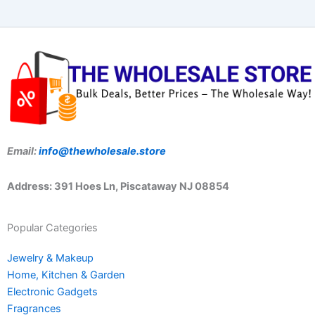
Email:
info@thewholesale.store
Address: 391 Hoes Ln, Piscataway NJ 08854
Popular Categories
Jewelry & Makeup
Home, Kitchen & Garden
Electronic Gadgets
Fragrances