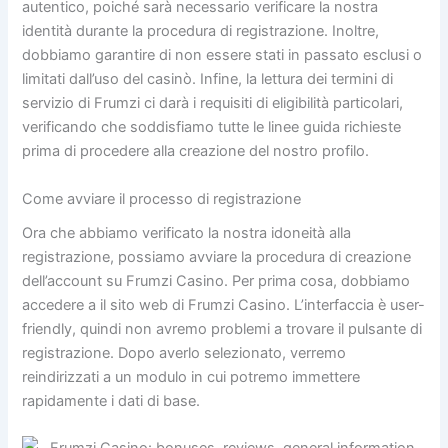
autentico, poiché sarà necessario verificare la nostra
identità durante la procedura di registrazione. Inoltre,
dobbiamo garantire di non essere stati in passato esclusi o
limitati dall’uso del casinò. Infine, la lettura dei termini di
servizio di Frumzi ci darà i requisiti di eligibilità particolari,
verificando che soddisfiamo tutte le linee guida richieste
prima di procedere alla creazione del nostro profilo.
Come avviare il processo di registrazione
Ora che abbiamo verificato la nostra idoneità alla
registrazione, possiamo avviare la procedura di creazione
dell’account su Frumzi Casino. Per prima cosa, dobbiamo
accedere a il sito web di Frumzi Casino. L’interfaccia è user-
friendly, quindi non avremo problemi a trovare il pulsante di
registrazione. Dopo averlo selezionato, verremo
reindirizzati a un modulo in cui potremo immettere
rapidamente i dati di base.