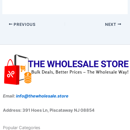
PREVIOUS
NEXT
Email:
info@thewholesale.store
Address: 391 Hoes Ln, Piscataway NJ 08854
Popular Categories