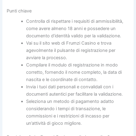
Punti chiave
Controlla di rispettare i requisiti di ammissibilità,
come avere almeno 18 anni e possedere un
documento d’identità valido per la validazione.
Vai su il sito web di Frumzi Casino e trova
agevolmente il pulsante di registrazione per
avviare la processo.
Compilare il modulo di registrazione in modo
corretto, fornendo il nome completo, la data di
nascita e le coordinate di contatto.
Invia i tuoi dati personali e convalidali con i
documenti autentici per facilitare la validazione.
Seleziona un metodo di pagamento adatto
considerando i tempi di transazione, le
commissioni e i restrizioni di incasso per
un’attività di gioco migliore.