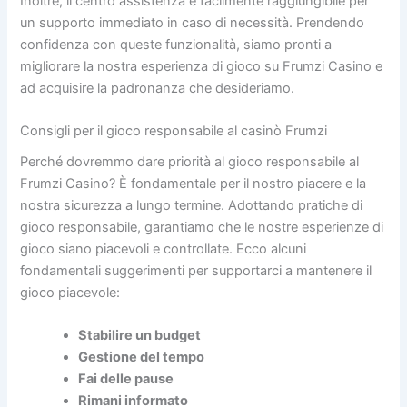
Inoltre, il centro assistenza è facilmente raggiungibile per
un supporto immediato in caso di necessità. Prendendo
confidenza con queste funzionalità, siamo pronti a
migliorare la nostra esperienza di gioco su Frumzi Casino e
ad acquisire la padronanza che desideriamo.
Consigli per il gioco responsabile al casinò Frumzi
Perché dovremmo dare priorità al gioco responsabile al
Frumzi Casino? È fondamentale per il nostro piacere e la
nostra sicurezza a lungo termine. Adottando pratiche di
gioco responsabile, garantiamo che le nostre esperienze di
gioco siano piacevoli e controllate. Ecco alcuni
fondamentali suggerimenti per supportarci a mantenere il
gioco piacevole:
Stabilire un budget
Gestione del tempo
Fai delle pause
Rimani informato