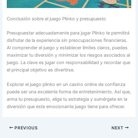
Conclusión sobre el juego Plinko y presupuesto
Presupuestar adecuadamente para jugar Plinko te permitirá
disfrutar de la experiencia sin preocupaciones financieras.
Al comprender el juego y establecer límites claros, puedes
maximizar tu diversión y minimizar los riesgos asociados al
juego. La clave es jugar con responsabilidad y recordar que
el principal objetivo es divertirse.
Explorar el juego plinko en un casino online de confianza
puede ser una excelente forma de entretenimiento. Así que,
arma tu presupuesto, elige tu estrategia y sumérgete en la
diversión que este emocionante juego tiene para ofrecer.
PREVIOUS
NEXT