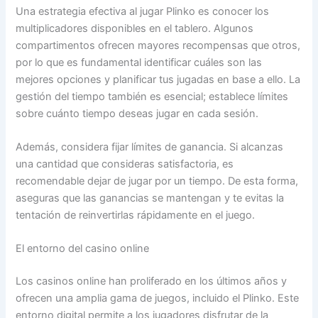
Una estrategia efectiva al jugar Plinko es conocer los
multiplicadores disponibles en el tablero. Algunos
compartimentos ofrecen mayores recompensas que otros,
por lo que es fundamental identificar cuáles son las
mejores opciones y planificar tus jugadas en base a ello. La
gestión del tiempo también es esencial; establece límites
sobre cuánto tiempo deseas jugar en cada sesión.
Además, considera fijar límites de ganancia. Si alcanzas
una cantidad que consideras satisfactoria, es
recomendable dejar de jugar por un tiempo. De esta forma,
aseguras que las ganancias se mantengan y te evitas la
tentación de reinvertirlas rápidamente en el juego.
El entorno del casino online
Los casinos online han proliferado en los últimos años y
ofrecen una amplia gama de juegos, incluido el Plinko. Este
entorno digital permite a los jugadores disfrutar de la