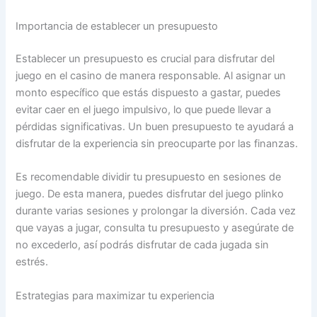
Importancia de establecer un presupuesto
Establecer un presupuesto es crucial para disfrutar del
juego en el casino de manera responsable. Al asignar un
monto específico que estás dispuesto a gastar, puedes
evitar caer en el juego impulsivo, lo que puede llevar a
pérdidas significativas. Un buen presupuesto te ayudará a
disfrutar de la experiencia sin preocuparte por las finanzas.
Es recomendable dividir tu presupuesto en sesiones de
juego. De esta manera, puedes disfrutar del juego plinko
durante varias sesiones y prolongar la diversión. Cada vez
que vayas a jugar, consulta tu presupuesto y asegúrate de
no excederlo, así podrás disfrutar de cada jugada sin
estrés.
Estrategias para maximizar tu experiencia