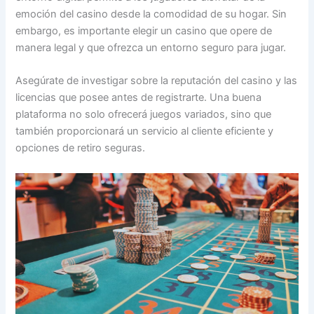
emoción del casino desde la comodidad de su hogar. Sin
embargo, es importante elegir un casino que opere de
manera legal y que ofrezca un entorno seguro para jugar.
Asegúrate de investigar sobre la reputación del casino y las
licencias que posee antes de registrarte. Una buena
plataforma no solo ofrecerá juegos variados, sino que
también proporcionará un servicio al cliente eficiente y
opciones de retiro seguras.