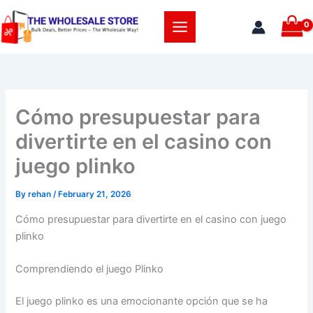
Skip
to
content
Cómo presupuestar para
divertirte en el casino con
juego plinko
By
rehan
/
February 21, 2026
Cómo presupuestar para divertirte en el casino con juego
plinko
Comprendiendo el juego Plinko
El juego plinko es una emocionante opción que se ha