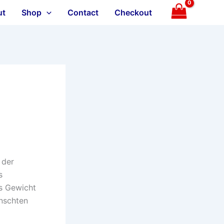
ut
Shop
Contact
Checkout
 der
s
es Gewicht
ünschten