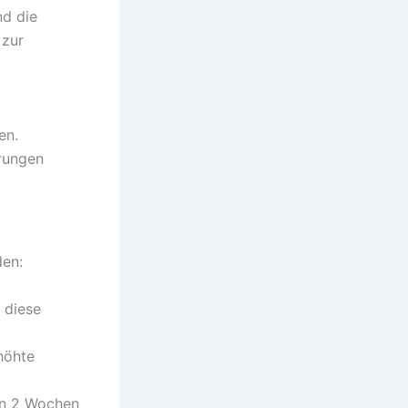
nd die
 zur
en.
rungen
den:
 diese
höhte
on 2 Wochen