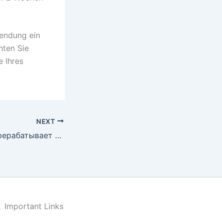
wendung ein
hten Sie
e Ihres
NEXT
Как сознание перерабатывает неопределённость
Important Links