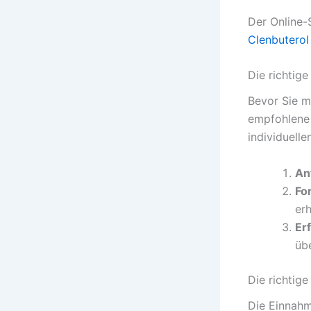
Der Online-
Clenbuterol
Die richtig
Bevor Sie m
empfohlene 
individuelle
An
Fo
er
Er
üb
Die richtig
Die Einnahme