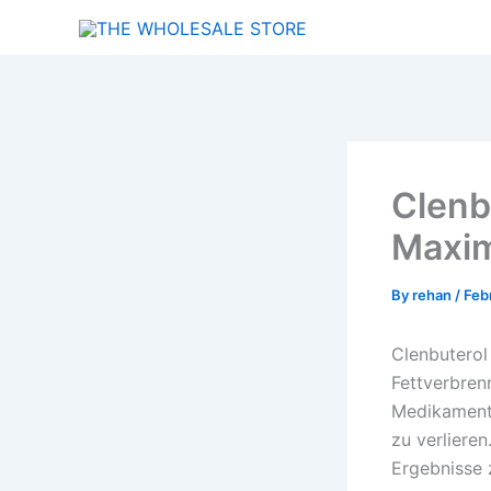
Skip
to
content
Clenb
Maxim
By
rehan
/
Feb
Clenbuterol
Fettverbren
Medikament,
zu verliere
Ergebnisse 