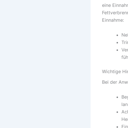
eine Einnah
Fettverbren
Einnahme:
Ne
Tr
Ve
fü
Wichtige Hi
Bei der Anw
Be
la
Ac
He
Ei