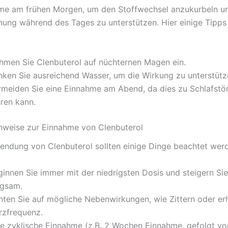
me am frühen Morgen, um den Stoffwechsel anzukurbeln u
nung während des Tages zu unterstützen. Hier einige Tipps
hmen Sie Clenbuterol auf nüchternen Magen ein.
inken Sie ausreichend Wasser, um die Wirkung zu unterstütz
rmeiden Sie eine Einnahme am Abend, da dies zu Schlafstö
hren kann.
nweise zur Einnahme von Clenbuterol
endung von Clenbuterol sollten einige Dinge beachtet wer
ginnen Sie immer mit der niedrigsten Dosis und steigern Sie
ngsam.
hten Sie auf mögliche Nebenwirkungen, wie Zittern oder er
rzfrequenz.
ne zyklische Einnahme (z.B. 2 Wochen Einnahme, gefolgt v