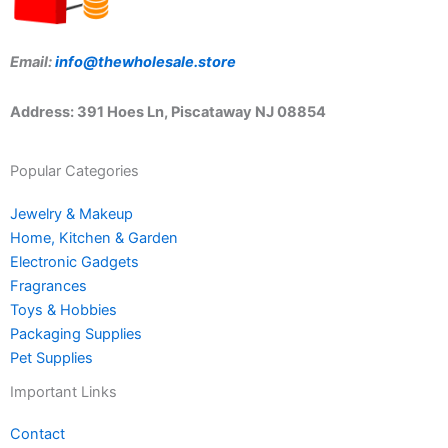
Email:
info@thewholesale.store
Address: 391 Hoes Ln, Piscataway NJ 08854
Popular Categories
Jewelry & Makeup
Home, Kitchen & Garden
Electronic Gadgets
Fragrances
Toys & Hobbies
Packaging Supplies
Pet Supplies
Important Links
Contact