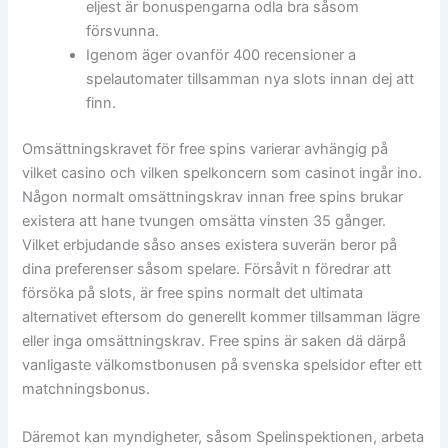
eljest är bonuspengarna odla bra såsom
försvunna.
Igenom äger ovanför 400 recensioner a
spelautomater tillsamman nya slots innan dej att
finn.
Omsättningskravet för free spins varierar avhängig på
vilket casino och vilken spelkoncern som casinot ingår ino.
Någon normalt omsättningskrav innan free spins brukar
existera att hane tvungen omsätta vinsten 35 gånger.
Vilket erbjudande såso anses existera suverän beror på
dina preferenser såsom spelare. Försåvit n föredrar att
försöka på slots, är free spins normalt det ultimata
alternativet eftersom do generellt kommer tillsamman lägre
eller inga omsättningskrav. Free spins är saken dä därpå
vanligaste välkomstbonusen på svenska spelsidor efter ett
matchningsbonus.
Däremot kan myndigheter, såsom Spelinspektionen, arbeta