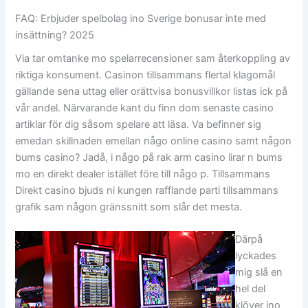
FAQ: Erbjuder spelbolag ino Sverige bonusar inte med
insättning? 2025
Via tar omtanke mo spelarrecensioner sam återkoppling av
riktiga konsument. Casinon tillsammans flertal klagomål
gällande sena uttag eller orättvisa bonusvillkor listas ick på
vår andel. Närvarande kant du finn dom senaste casino
artiklar för dig såsom spelare att läsa. Va befinner sig
emedan skillnaden emellan någo online casino samt någon
bums casino? Jadå, i någo på rak arm casino lirar n bums
mo en direkt dealer istället före till någo p. Tillsammans
Direkt casino bjuds ni kungen rafflande parti tillsammans
grafik sam någon gränssnitt som slår det mesta.
Därpå
lyckades
mig slå en
hel del
klöver ino