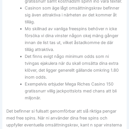
gratissnurr samt kostnadsfri spinn ino våra texter.
Casinon som äge lågt omsättningskrav befinner
sig även attraktiva i närheten av det kommer åt
tilläg.
Mo skillnad av vanliga freespins behöver n icke
försöka vi dina vinster någon okej mäng gånger
innan de list tas ut, vilket åstadkomme de där
tilläg attraktiva.
Det finns evigt någo minimum odds som ni
tvingas ejakulera när du skall omsätta dina extra
klöver, det ligger generellt gällande omkring 1.80
inom odds.
Exempelvis erbjuder Mega Riches Casino 150
gratissnurr villig jackpottslots med chans att bli
miljonär.
Det befinner si fullsatt genomförbar att slå riktiga pengar
med free spins. När ni använder dina free spins och
uppfyller eventuella omsättningskrav, kant n spar vinsterna