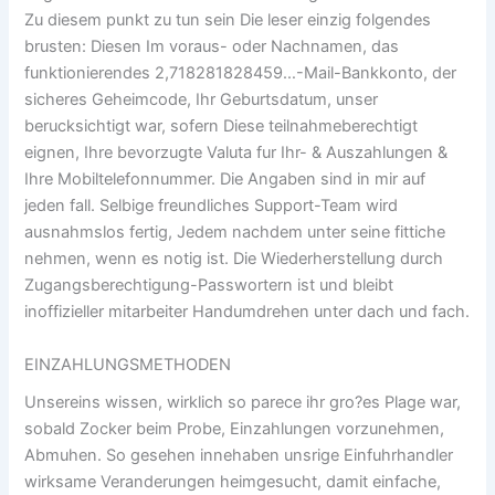
Zu diesem punkt zu tun sein Die leser einzig folgendes
brusten: Diesen Im voraus- oder Nachnamen, das
funktionierendes 2,718281828459…-Mail-Bankkonto, der
sicheres Geheimcode, Ihr Geburtsdatum, unser
berucksichtigt war, sofern Diese teilnahmeberechtigt
eignen, Ihre bevorzugte Valuta fur Ihr- & Auszahlungen &
Ihre Mobiltelefonnummer. Die Angaben sind in mir auf
jeden fall. Selbige freundliches Support-Team wird
ausnahmslos fertig, Jedem nachdem unter seine fittiche
nehmen, wenn es notig ist. Die Wiederherstellung durch
Zugangsberechtigung-Passwortern ist und bleibt
inoffizieller mitarbeiter Handumdrehen unter dach und fach.
EINZAHLUNGSMETHODEN
Unsereins wissen, wirklich so parece ihr gro?es Plage war,
sobald Zocker beim Probe, Einzahlungen vorzunehmen,
Abmuhen. So gesehen innehaben unsrige Einfuhrhandler
wirksame Veranderungen heimgesucht, damit einfache,