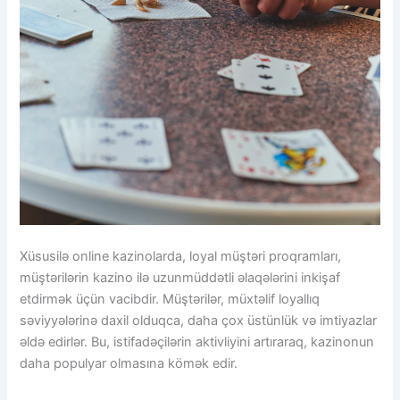
Xüsusilə online kazinolarda, loyal müştəri proqramları,
müştərilərin kazino ilə uzunmüddətli əlaqələrini inkişaf
etdirmək üçün vacibdir. Müştərilər, müxtəlif loyallıq
səviyyələrinə daxil olduqca, daha çox üstünlük və imtiyazlar
əldə edirlər. Bu, istifadəçilərin aktivliyini artıraraq, kazinonun
daha populyar olmasına kömək edir.