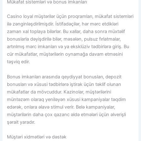
Mükafat sistemləri və bonus imkanları
Casino loyal müştərilər üçün proqramları, mükafat sistemləri
ilə zənginləşdirilmişdir. İstifadəçilər, hər mərc etdikləri
zaman xal toplaya bilərlər. Bu xallar, daha sonra müxtəlif
bonuslarla dəyişdirilə bilər, məsələn, pulsuz fırlatmalar,
artırılmış mərc imkanları və ya eksklüziv tədbirlərə giriş. Bu
cür mükafatlar, müştərilərin oynamağa davam etməsini
təşviq edir.
Bonus imkanları arasında qeydiyyat bonusları, depozit
bonusları və xüsusi tədbirlərə iştirak üçün təklif olunan
mükafatlar da mövcuddur. Kazinolar, müştərilərini
müntəzəm olaraq yeniləyən xüsusi kampaniyalar təqdim
edərək, onlara əlavə stimul verir. Belə kampaniyalar,
müştərilərin daha çox qazanc əldə etmələri üçün əlverişli
şərait yaradır.
Müştəri xidmətləri və dəstək