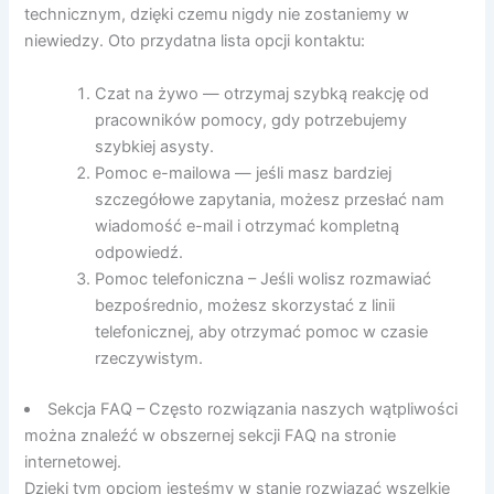
technicznym, dzięki czemu nigdy nie zostaniemy w
niewiedzy. Oto przydatna lista opcji kontaktu:
Czat na żywo — otrzymaj szybką reakcję od
pracowników pomocy, gdy potrzebujemy
szybkiej asysty.
Pomoc e-mailowa — jeśli masz bardziej
szczegółowe zapytania, możesz przesłać nam
wiadomość e-mail i otrzymać kompletną
odpowiedź.
Pomoc telefoniczna – Jeśli wolisz rozmawiać
bezpośrednio, możesz skorzystać z linii
telefonicznej, aby otrzymać pomoc w czasie
rzeczywistym.
Sekcja FAQ – Często rozwiązania naszych wątpliwości
można znaleźć w obszernej sekcji FAQ na stronie
internetowej.
Dzięki tym opcjom jesteśmy w stanie rozwiązać wszelkie