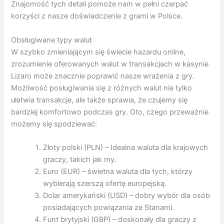
Znajomość tych detali pomoże nam w pełni czerpać
korzyści z nasze doświadczenie z grami w Polsce.
Obsługiwane typy walut
W szybko zmieniającym się świecie hazardu online,
zrozumienie oferowanych walut w transakcjach w kasynie
Lizaro może znacznie poprawić nasze wrażenia z gry.
Możliwość posługiwania się z różnych walut nie tylko
ułatwia transakcje, ale także sprawia, że czujemy się
bardziej komfortowo podczas gry. Oto, czego przeważnie
możemy się spodziewać:
Złoty polski (PLN) – Idealna waluta dla krajowych
graczy, takich jak my.
Euro (EUR) – świetna waluta dla tych, którzy
wybierają szerszą ofertę europejską.
Dolar amerykański (USD) – dobry wybór dla osób
posiadających powiązania ze Stanami.
Funt brytyjski (GBP) – doskonały dla graczy z