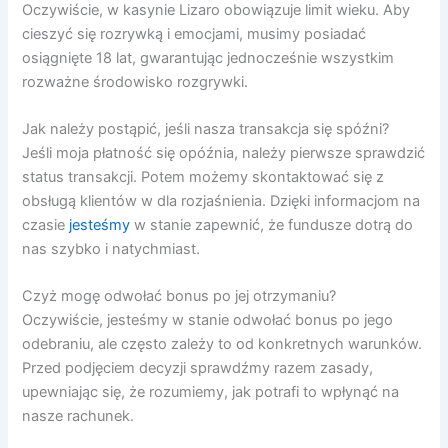
Oczywiście, w kasynie Lizaro obowiązuje limit wieku. Aby
cieszyć się rozrywką i emocjami, musimy posiadać
osiągnięte 18 lat, gwarantując jednocześnie wszystkim
rozważne środowisko rozgrywki.
Jak należy postąpić, jeśli nasza transakcja się spóźni?
Jeśli moja płatność się opóźnia, należy pierwsze sprawdzić
status transakcji. Potem możemy skontaktować się z
obsługą klientów w dla rozjaśnienia. Dzięki informacjom na
czasie
jesteśmy
w stanie zapewnić, że fundusze dotrą do
nas szybko i natychmiast.
Czyż mogę odwołać bonus po jej otrzymaniu?
Oczywiście, jesteśmy w stanie odwołać bonus po jego
odebraniu, ale często zależy to od konkretnych warunków.
Przed podjęciem decyzji sprawdźmy razem zasady,
upewniając się, że rozumiemy, jak potrafi to wpłynąć na
nasze rachunek.