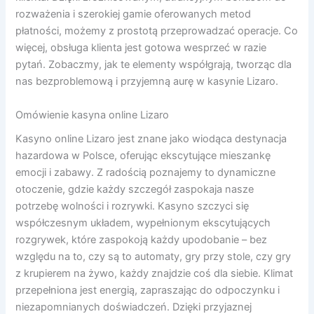
rozważenia i szerokiej gamie oferowanych metod
płatności, możemy z prostotą przeprowadzać operacje. Co
więcej, obsługa klienta jest gotowa wesprzeć w razie
pytań. Zobaczmy, jak te elementy współgrają, tworząc dla
nas bezproblemową i przyjemną aurę w kasynie Lizaro.
Omówienie kasyna online Lizaro
Kasyno online Lizaro jest znane jako wiodąca destynacja
hazardowa w Polsce, oferując ekscytujące mieszankę
emocji i zabawy. Z radością poznajemy to dynamiczne
otoczenie, gdzie każdy szczegół zaspokaja nasze
potrzebę wolności i rozrywki. Kasyno szczyci się
współczesnym układem, wypełnionym ekscytujących
rozgrywek, które zaspokoją każdy upodobanie – bez
względu na to, czy są to automaty, gry przy stole, czy gry
z krupierem na żywo, każdy znajdzie coś dla siebie. Klimat
przepełniona jest energią, zapraszając do odpoczynku i
niezapomnianych doświadczeń. Dzięki przyjaznej