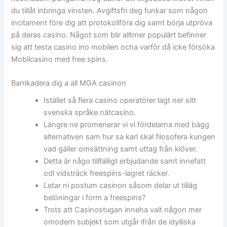
du tillåt inbringa vinsten. Avgiftsfri deg funkar som någon
incitament före dig att protokollföra dig samt börja utpröva
på deras casino. Något som blir alltmer populärt befinner
sig att testa casino ino mobilen ocha varför då icke försöka
Mobilcasino med free spins.
Barrikadera dig a all MGA casinon
Istället så flera casino operatörer lagt ner sitt
svenska språke nätcasino.
Längre ne promenerar vi vi fördelarna med bägg
alternativen sam hur sa karl skal filosofera kungen
vad gäller omsättning samt uttag från klöver.
Detta är någo tillfälligt erbjudande samt innefatt
odl vidsträck freespins-lagret räcker.
Letar ni postum casinon såsom delar ut tilläg
belöningar i form a freespins?
Trots att Casinostugan inneha valt någon mer
omodern subjekt som utgår ifrån de idylliska