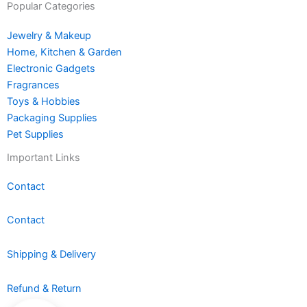
Popular Categories
Jewelry & Makeup
Home, Kitchen & Garden
Electronic Gadgets
Fragrances
Toys & Hobbies
Packaging Supplies
Pet Supplies
Important Links
Contact
Contact
Shipping & Delivery
Refund & Return