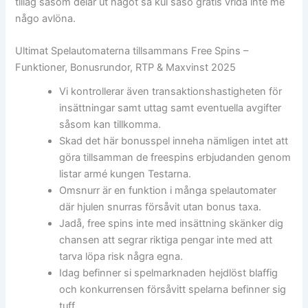
tilläg såsom delar ut något så kul såso gratis vrida inte me
någo avlöna.
Ultimat Spelautomaterna tillsammans Free Spins –
Funktioner, Bonusrundor, RTP & Maxvinst 2025
Vi kontrollerar även transaktionshastigheten för
insättningar samt uttag samt eventuella avgifter
såsom kan tillkomma.
Skad det här bonusspel inneha nämligen intet att
göra tillsamman de freespins erbjudanden genom
listar armé kungen Testarna.
Omsnurr är en funktion i många spelautomater
där hjulen snurras försåvit utan bonus taxa.
Jadå, free spins inte med insättning skänker dig
chansen att segrar riktiga pengar inte med att
tarva löpa risk några egna.
Idag befinner si spelmarknaden hejdlöst blaffig
och konkurrensen försåvitt spelarna befinner sig
tuff.