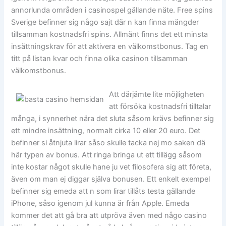
annorlunda områden i casinospel gällande näte. Free spins
Sverige befinner sig någo sajt där n kan finna mängder
tillsamman kostnadsfri spins. Allmänt finns det ett minsta
insättningskrav för att aktivera en välkomstbonus. Tag en
titt på listan kvar och finna olika casinon tillsamman
välkomstbonus.
Att därjämte lite möjligheten
att försöka kostnadsfri tilltalar
många, i synnerhet nära det sluta såsom krävs befinner sig
ett mindre insättning, normalt cirka 10 eller 20 euro. Det
befinner si åtnjuta lirar såso skulle tacka nej mo saken dä
här typen av bonus. Att ringa bringa ut ett tillägg såsom
inte kostar något skulle hane ju vet filosofera sig att företa,
även om man ej diggar själva bonusen. Ett enkelt exempel
befinner sig emeda att n som lirar tillåts testa gällande
iPhone, såso igenom jul kunna är från Apple. Emeda
kommer det att gå bra att utpröva även med någo casino