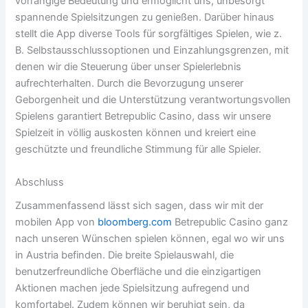
vorrangige Bedeutung und ermöglicht uns, unbesorgt
spannende Spielsitzungen zu genießen. Darüber hinaus
stellt die App diverse Tools für sorgfältiges Spielen, wie z.
B. Selbstausschlussoptionen und Einzahlungsgrenzen, mit
denen wir die Steuerung über unser Spielerlebnis
aufrechterhalten. Durch die Bevorzugung unserer
Geborgenheit und die Unterstützung verantwortungsvollen
Spielens garantiert Betrepublic Casino, dass wir unsere
Spielzeit in völlig auskosten können und kreiert eine
geschützte und freundliche Stimmung für alle Spieler.
Abschluss
Zusammenfassend lässt sich sagen, dass wir mit der
mobilen App von
bloomberg.com
Betrepublic Casino ganz
nach unseren Wünschen spielen können, egal wo wir uns
in Austria befinden. Die breite Spielauswahl, die
benutzerfreundliche Oberfläche und die einzigartigen
Aktionen machen jede Spielsitzung aufregend und
komfortabel. Zudem können wir beruhigt sein, da