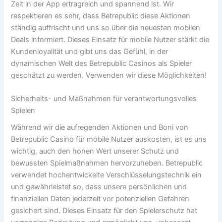
Zeit in der App ertragreich und spannend ist. Wir
respektieren es sehr, dass Betrepublic diese Aktionen
ständig auffrischt und uns so über die neuesten mobilen
Deals informiert. Dieses Einsatz für mobile Nutzer stärkt die
Kundenloyalität und gibt uns das Gefühl, in der
dynamischen Welt des Betrepublic Casinos als Spieler
geschätzt zu werden. Verwenden wir diese Möglichkeiten!
Sicherheits- und Maßnahmen für verantwortungsvolles
Spielen
Während wir die aufregenden Aktionen und Boni von
Betrepublic Casino für mobile Nutzer auskosten, ist es uns
wichtig, auch den hohen Wert unserer Schutz und
bewussten Spielmaßnahmen hervorzuheben. Betrepublic
verwendet hochentwickelte Verschlüsselungstechnik ein
und gewährleistet so, dass unsere persönlichen und
finanziellen Daten jederzeit vor potenziellen Gefahren
gesichert sind. Dieses Einsatz für den Spielerschutz hat