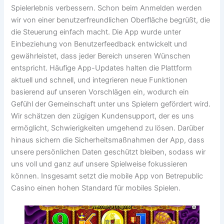
Spielerlebnis verbessern. Schon beim Anmelden werden
wir von einer benutzerfreundlichen Oberfläche begrüßt, die
die Steuerung einfach macht. Die App wurde unter
Einbeziehung von Benutzerfeedback entwickelt und
gewährleistet, dass jeder Bereich unseren Wünschen
entspricht. Häufige App-Updates halten die Plattform
aktuell und schnell, und integrieren neue Funktionen
basierend auf unseren Vorschlägen ein, wodurch ein
Gefühl der Gemeinschaft unter uns Spielern gefördert wird.
Wir schätzen den zügigen Kundensupport, der es uns
ermöglicht, Schwierigkeiten umgehend zu lösen. Darüber
hinaus sichern die Sicherheitsmaßnahmen der App, dass
unsere persönlichen Daten geschützt bleiben, sodass wir
uns voll und ganz auf unsere Spielweise fokussieren
können. Insgesamt setzt die mobile App von Betrepublic
Casino einen hohen Standard für mobiles Spielen.