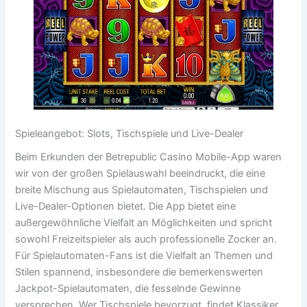
Spieleangebot: Slots, Tischspiele und Live-Dealer
Beim Erkunden der Betrepublic Casino Mobile-App waren
wir von der großen Spielauswahl beeindruckt, die eine
breite Mischung aus Spielautomaten, Tischspielen und
Live-Dealer-Optionen bietet. Die App bietet eine
außergewöhnliche Vielfalt an Möglichkeiten und spricht
sowohl Freizeitspieler als auch professionelle Zocker an.
Für Spielautomaten-Fans ist die Vielfalt an Themen und
Stilen spannend, insbesondere die bemerkenswerten
Jackpot-Spielautomaten, die fesselnde Gewinne
versprechen. Wer Tischspiele bevorzugt, findet Klassiker