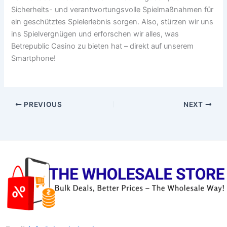
Sicherheits- und verantwortungsvolle Spielmaßnahmen für
ein geschütztes Spielerlebnis sorgen. Also, stürzen wir uns
ins Spielvergnügen und erforschen wir alles, was
Betrepublic Casino zu bieten hat – direkt auf unserem
Smartphone!
PREVIOUS
NEXT