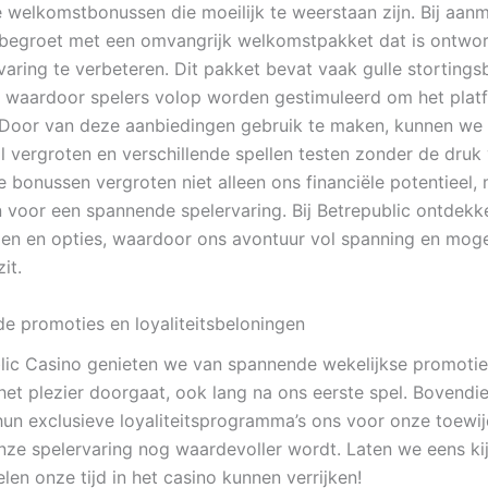
welkomstbonussen die moeilijk te weerstaan zijn. Bij aan
begroet met een omvangrijk welkomstpakket dat is ontwo
varing te verbeteren. Dit pakket bevat vaak gulle storting
s, waardoor spelers volop worden gestimuleerd om het plat
Door van deze aanbiedingen gebruik te maken, kunnen we
l vergroten en verschillende spellen testen zonder de druk 
e bonussen vergroten niet alleen ons financiële potentieel,
 voor een spannende spelervaring. Bij Betrepublic ontdekk
en en opties, waardoor ons avontuur vol spanning en moge
it.
e promoties en loyaliteitsbeloningen
blic Casino genieten we van spannende wekelijkse promotie
het plezier doorgaat, ook lang na ons eerste spel. Bovendi
un exclusieve loyaliteitsprogramma’s ons voor onze toewij
ze spelervaring nog waardevoller wordt. Laten we eens ki
en onze tijd in het casino kunnen verrijken!