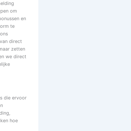
melding
rpen om
sbonussen en
form te
 ons
van direct
 maar zetten
en we direct
lijke
s die ervoor
en
ding,
jken hoe