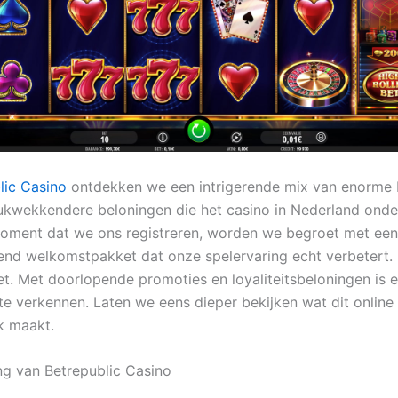
lic Casino
ontdekken we een intrigerende mix van enorme
ukwekkendere beloningen die het casino in Nederland onde
oment dat we ons registreren, worden we begroet met een
nd welkomstpakket dat onze spelervaring echt verbetert.
et. Met doorlopende promoties en loyaliteitsbeloningen is er
 te verkennen. Laten we eens dieper bekijken wat dit online
jk maakt.
g van Betrepublic Casino