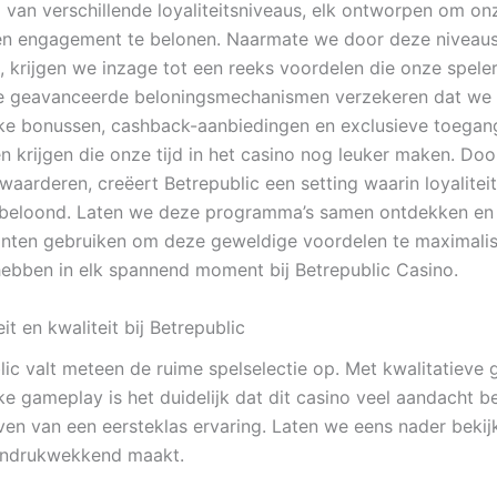
 van verschillende loyaliteitsniveaus, elk ontworpen om on
en engagement te belonen. Naarmate we door deze niveau
, krijgen we inzage tot een reeks voordelen die onze spele
De geavanceerde beloningsmechanismen verzekeren dat we
jke bonussen, cashback-aanbiedingen en exclusieve toegan
 krijgen die onze tijd in het casino nog leuker maken. Do
e waarderen, creëert Betrepublic een setting waarin loyalitei
 beloond. Laten we deze programma’s samen ontdekken en
ten gebruiken om deze geweldige voordelen te maximalise
hebben in elk spannend moment bij Betrepublic Casino.
t en kwaliteit bij Betrepublic
lic valt meteen de ruime spelselectie op. Met kwalitatieve 
jke gameplay is het duidelijk dat dit casino veel aandacht b
en van een eersteklas ervaring. Laten we eens nader bekij
indrukwekkend maakt.