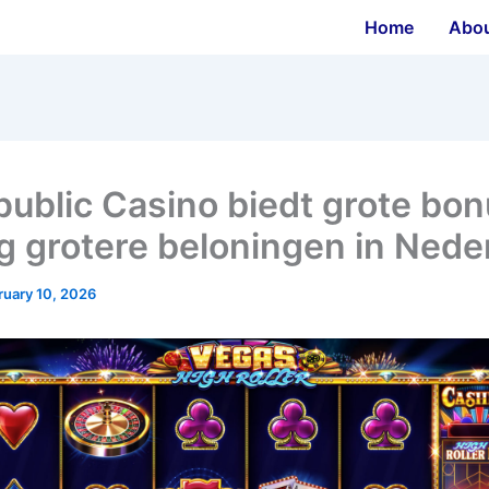
Home
Abo
public Casino biedt grote bo
g grotere beloningen in Nede
ruary 10, 2026