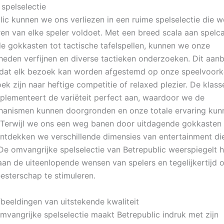
 spelselectie
lic kunnen we ons verliezen in een ruime spelselectie die w
en van elke speler voldoet. Met een breed scala aan spelca
e gokkasten tot tactische tafelspellen, kunnen we onze
heden verfijnen en diverse tactieken onderzoeken. Dit aan
dat elk bezoek kan worden afgestemd op onze speelvoork
ek zijn naar heftige competitie of relaxed plezier. De klas
plementeert de variëteit perfect aan, waardoor we de
anismen kunnen doorgronden en onze totale ervaring kun
 Terwijl we ons een weg banen door uitdagende gokkasten o
ontdekken we verschillende dimensies van entertainment die
 De omvangrijke spelselectie van Betrepublic weerspiegelt 
aan de uiteenlopende wensen van spelers en tegelijkertijd o
esterschap te stimuleren.
fbeeldingen van uitstekende kwaliteit
mvangrijke spelselectie maakt Betrepublic indruk met zijn