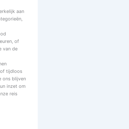
erkelijk aan
tegorieën,
bod
euren, of
se van de
nen
f tijdloos
 ons blijven
hun inzet om
nze reis