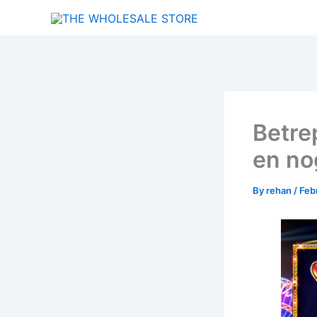
Skip
to
content
Betre
en no
By
rehan
/
Feb