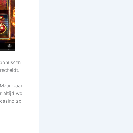
 bonussen
rscheidt.
 Maar daar
 altijd wel
 casino zo