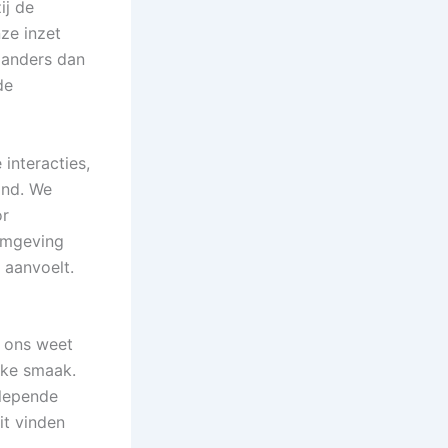
ij de
ze inzet
 anders dan
de
interacties,
and. We
or
 omgeving
 aanvoelt.
 ons weet
lke smaak.
slepende
it vinden