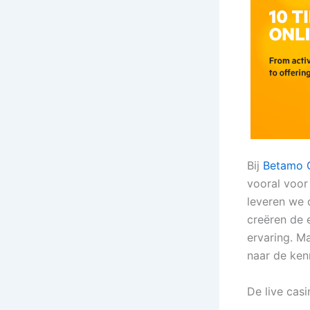
Bij
Betamo 
vooral voor
leveren we 
creëren de 
ervaring. M
naar de ken
De live cas