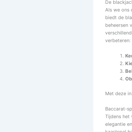
De blackjac
Als we ons 
biedt de bl
beheersen va
verschillend
verbeteren:
Ke
Kie
Be
Ob
Met deze in
Baccarat-sp
Tijdens het
elegantie en
kaartspel b