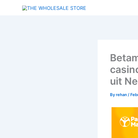
Skip
to
content
Betam
casin
uit N
By
rehan
/
Feb