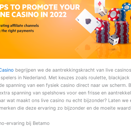
Casino
begrijpen we de aantrekkingskracht van live casinos
 spelers in Nederland. Met keuzes zoals roulette, blackjack
de spanning van een fysiek casino direct naar uw scherm. 
extra spanning van spelshows voor een frisse en aantrekkel
aar wat maakt ons live casino nu echt bijzonder? Laten we 
merken die deze ervaring zo bijzonder en de moeite waar
ino-ervaring bij Betamo