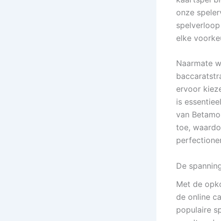
onze speler
spelverloop
elke voorke
Naarmate we
baccaratstr
ervoor kiez
is essentie
van Betamo 
toe, waardo
perfectione
De spanning
Met de opko
de online c
populaire s