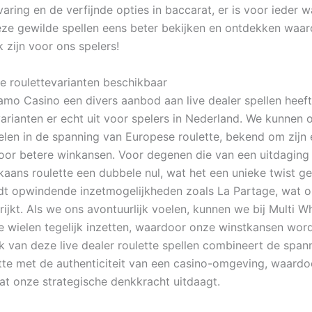
aring en de verfijnde opties in baccarat, er is voor ieder wa
ze gewilde spellen eens beter bekijken en ontdekken waa
k zijn voor ons spelers!
de roulettevarianten beschikbaar
mo Casino een divers aanbod aan live dealer spellen heeft
varianten er echt uit voor spelers in Nederland. We kunnen 
en in de spanning van Europese roulette, bekend om zijn e
oor betere winkansen. Voor degenen die van een uitdaging
kaans roulette een dubbele nul, wat het een unieke twist ge
edt opwindende inzetmogelijkheden zoals La Partage, wat 
rijkt. Als we ons avontuurlijk voelen, kunnen we bij Multi W
 wielen tegelijk inzetten, waardoor onze winstkansen wor
lk van deze live dealer roulette spellen combineert de span
ette met de authenticiteit van een casino-omgeving, waardoo
dat onze strategische denkkracht uitdaagt.