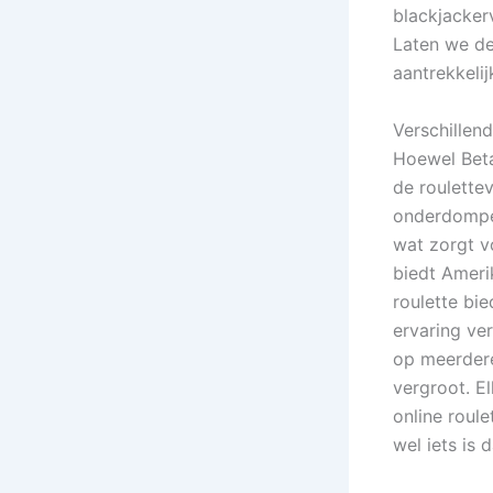
blackjackerv
Laten we de
aantrekkelij
Verschillen
Hoewel Beta
de roulette
onderdompel
wat zorgt v
biedt Ameri
roulette bi
ervaring ver
op meerdere
vergroot. E
online roul
wel iets is 