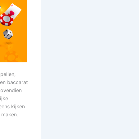
pellen,
 en baccarat
Bovendien
ijke
eens kijken
d maken.