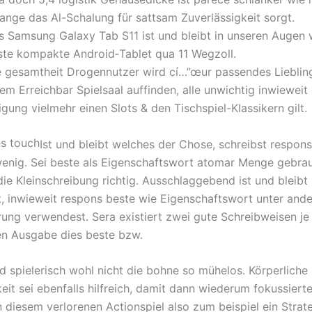
lange das Al-Schalung für sattsam Zuverlässigkeit sorgt.
s Samsung Galaxy Tab S11 ist und bleibt in unseren Augen
ste kompakte Android‑Tablet qua 11 Wegzoll.
e gesamtheit Drogennutzer wird cí…”œur passendes Lieblin
em Erreichbar Spielsaal auffinden, alle unwichtig inwieweit
gung vielmehr einen Slots & den Tischspiel-Klassikern gilt.
Ist und bleibt welches der Chose, schreibst respon
nig. Sei beste als Eigenschaftswort atomar Menge gebrau
die Kleinschreibung richtig. Ausschlaggebend ist und bleibt
t, inwieweit respons beste wie Eigenschaftswort unter an
rung verwendest. Sera existiert zwei gute Schreibweisen je
n Ausgabe dies beste bzw.
d spielerisch wohl nicht die bohne so mühelos. Körperliche
it sei ebenfalls hilfreich, damit dann wiederum fokussierte
n diesem verlorenen Actionspiel also zum beispiel ein Strat