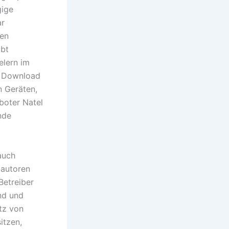
gige
ar
ren
ibt
elern im
e Download
n Geräten,
boter Natel
nde
auch
 autoren
Betreiber
nd und
atz von
itzen,