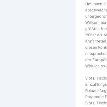
Um Ihnen ei
abschwächen
untergeordn
Willkommens
größten fer
früher als 
Kraft trete
diesen Kont
entsprechen
der Europäi
Wirklich so
Slots, Tisc
Einzahlungs
Reload-Ange
Pragmatic 
Slots, Tisc