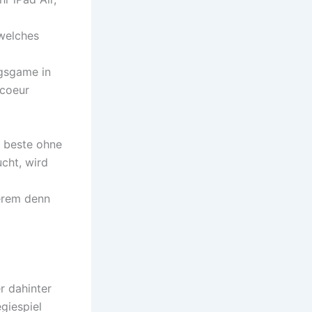
 welches
gsgame in
 coeur
s beste ohne
cht, wird
derem denn
r dahinter
egiespiel