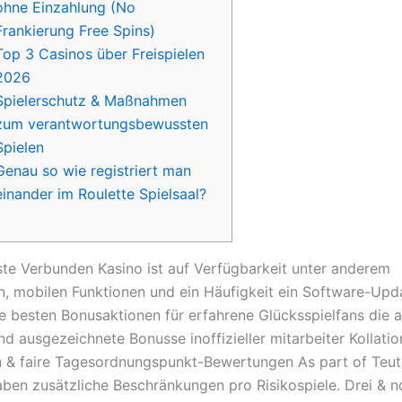
ohne Einzahlung (No
Frankierung Free Spins)
Top 3 Casinos über Freispielen
2026
Spielerschutz & Maßnahmen
zum verantwortungsbewussten
Spielen
Genau so wie registriert man
einander im Roulette Spielsaal?
te Verbunden Kasino ist auf Verfügbarkeit unter anderem
en, mobilen Funktionen und ein Häufigkeit ein Software-Upd
ie besten Bonusaktionen für erfahrene Glücksspielfans die a
d ausgezeichnete Bonusse inoffizieller mitarbeiter Kollatio
 & faire Tagesordnungspunkt-Bewertungen As part of Teut
haben zusätzliche Beschränkungen pro Risikospiele.
Drei & 