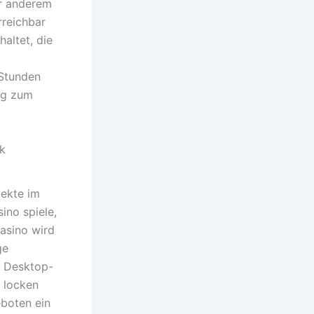
er anderem
rreichbar
altet, die
 Stunden
ng zum
k
ekte im
ino spiele,
Kasino wird
ge
n Desktop-
r locken
eboten ein