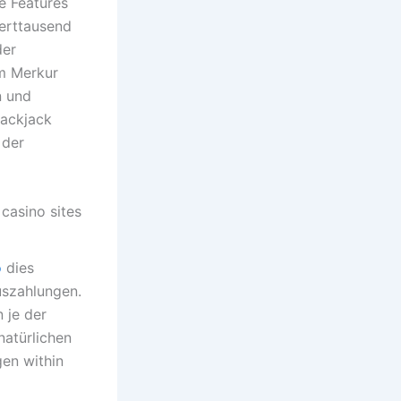
e Features
erttausend
der
am Merkur
n und
lackjack
 der
o
dies
uszahlungen.
 je der
natürlichen
en within