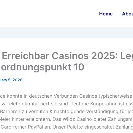
Home
Abo
 Erreichbar Casinos 2025: Le
ordnungspunkt 10
uary 5, 2026
ce konnte in deutschen Verbunden Casinos typischerweise
 & Telefon kontaktiert sie sind. Teutone Kooperation ist ess
 Barrieren zu verhüten & nachfolgende Verständigung für je
ieler hinter erleichtern. Das Wildz Casino bietet Zahlungs
rCard ferner PayPal an.
Unser Palette eingeschaltet Zahlu