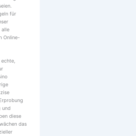
seien.
geln für
nser
 alle
h Online-
 echte,
ur
sino
rige
zise
l Erprobung
g und
ben diese
chwächen das
ieller