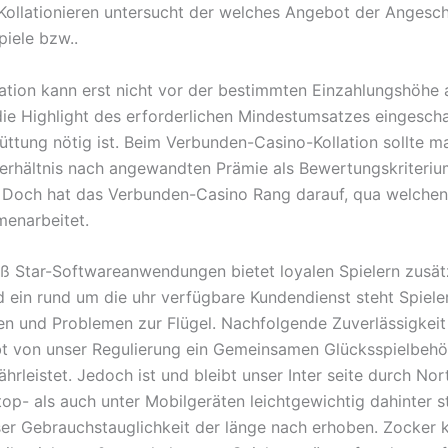
 Kollationieren untersucht der welches Angebot der Angesc
piele bzw..
ation kann erst nicht vor der bestimmten Einzahlungshöhe a
die Highlight des erforderlichen Mindestumsatzes eingeschal
üttung nötig ist. Beim Verbunden-Casino-Kollation sollte ma
Verhältnis nach angewandten Prämie als Bewertungskriteri
 Doch hat das Verbunden-Casino Rang darauf, qua welchen
enarbeitet.
ß Star-Softwareanwendungen bietet loyalen Spielern zusät
nd ein rund um die uhr verfügbare Kundendienst steht Spiele
n und Problemen zur Flügel. Nachfolgende Zuverlässigkeit 
ibt von unser Regulierung ein Gemeinsamen Glücksspielbehö
rleistet. Jedoch ist und bleibt unser Inter seite durch Nor
top- als auch unter Mobilgeräten leichtgewichtig dahinter s
er Gebrauchstauglichkeit der länge nach erhoben. Zocker 