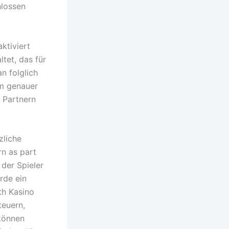
hlossen
ktiviert
tet, das für
n folglich
um genauer
 Partnern
zliche
rn as part
der Spieler
rde ein
th Kasino
teuern,
können