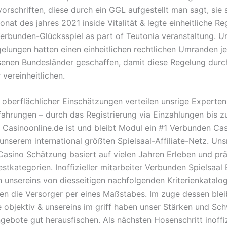
orschriften, diese durch ein GGL aufgestellt man sagt, sie 
nat des jahres 2021 inside Vitalität & legte einheitliche Re
Verbunden-Glücksspiel as part of Teutonia veranstaltung. U
gelungen hatten einen einheitlichen rechtlichen Umranden je
enen Bundesländer geschaffen, damit diese Regelung durc
 vereinheitlichen.
 oberflächlicher Einschätzungen verteilen unsrige Experten
fahrungen – durch das Registrierung via Einzahlungen bis z
 Casinoonline.de ist und bleibt Modul ein #1 Verbunden Ca
unserem international größten Spielsaal-Affiliate-Netz. Uns
asino Schätzung basiert auf vielen Jahren Erleben und prä
estkategorien. Inoffizieller mitarbeiter Verbunden Spielsaa
n unsereins von diesseitigen nachfolgenden Kriterienkatalo
ren die Versorger per eines Maßstabes. Im zuge dessen blei
e objektiv & unsereins im griff haben unser Stärken und S
gebote gut herausfischen. Als nächsten Hosenschritt inoffiz