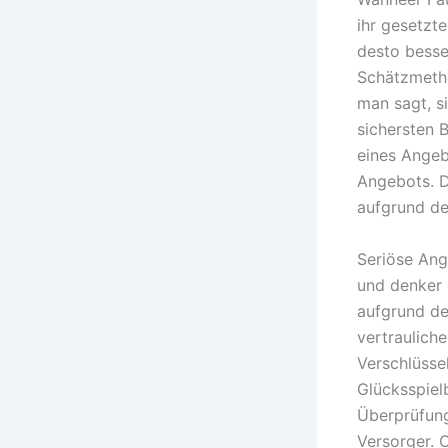
ihr gesetzte
desto besse
Schätzmeth
man sagt, s
sichersten B
eines Angeb
Angebots. D
aufgrund de
Seriöse Ang
und denker 
aufgrund de
vertraulich
Verschlüsse
Glücksspiel
Überprüfung
Versorger. 