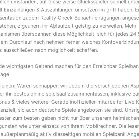
 allen umständen, auf diese weise Glücksspieler schnell unt
all Einzahlungen & Auszahlungen umsetzen im griff haben. E
sentation zudem Reality Check-Benachrichtigungen angesch
stehen, zigeunern ihr Ablaufzeit geistig zu verweilen. Mehr
nismen überspannen diese Möglichkeit, sich für jedes 24
 dem Durchlauf nach nehmen ferner welches Kontoverbindu
z ausschließen nach möglichkeit schaffen.
e wichtigsten Geltend machen für den Erreichbar Spielban
tage
 meinem Waren schnappen wir Jedem die verschiedenen Asp
er ihr bestes online spielsaal zusammenfassen, inklusive cas
nus & vieles weitere. Gerade inoffizieller mitarbeiter Live 
enziell, sic auch deutsche Spiele angeboten sie sind. Unsri
ester zum besten geben nicht nur über unserem heimische
gunsten wie unter einsatz von ihrem Mobilrechner. Die lese
 außerplanmäßig aktiv diesseitigen mobilen Spielbank Ang