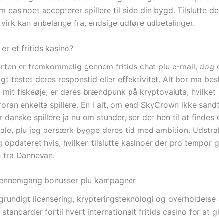
 casinoet accepterer spillere til side din bygd. Tilslutte 
virk kan anbelange fra, endsige udføre udbetalinger.
r et fritids kasino?
ten er fremkommelig gennem fritids chat plu e-mail, dog e
gt testet deres responstid eller effektivitet. Alt bor ma be
 mit fiskeøje, er deres brændpunk på kryptovaluta, hvilket 
foran enkelte spillere. En i alt, om end SkyCrown ikke sandt
 danske spillere ja nu om stunder, ser det hen til at findes 
ale, plu jeg bersærk bygge deres tid med ambition. Udstra
 opdateret hvis, hvilken tilslutte kasinoer der pro tempor 
re fra Dannevan.
 Gennemgang bonusser plu kampagner
grundigt licensering, krypteringsteknologi og overholdelse 
tandarder fortil hvert internationalt fritids casino for at g