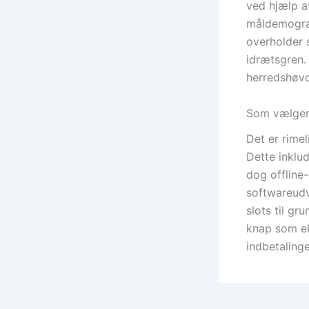
ved hjælp a
måldemograf
overholder 
idrætsgren.
herredshøvd
Som vælger 
Det er rimel
Dette inklu
dog offline
softwareudvi
slots til gr
knap som ek
indbetaling