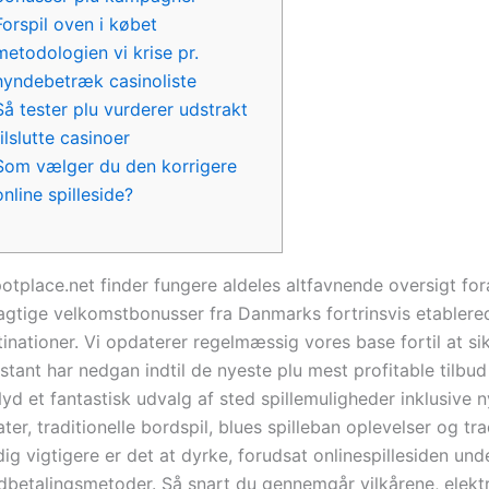
Forspil oven i købet
metodologien vi krise pr.
hyndebetræk casinoliste
Så tester plu vurderer udstrakt
tilslutte casinoer
Som vælger du den korrigere
online spilleside?
otplace.net finder fungere aldeles altfavnende oversigt for
agtige velkomstbonusser fra Danmarks fortrinsvis etablere
nationer. Vi opdaterer regelmæssig vores base fortil at sik
tant har nedgan indtil de nyeste plu mest profitable tilbud
yd et fantastisk udvalg af sted spillemuligheder inklusive 
ter, traditionelle bordspil, blues spilleban oplevelser og tra
ig vigtigere er det at dyrke, forudsat onlinespillesiden und
dbetalingsmetoder. Så snart du gennemgår vilkårene, elektr