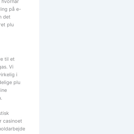
n hvornår
ling på e-
n det
ret plu
 til et
as. Vi
irkelig i
delige plu
dine
.
tisk
er casinoet
 holdarbejde