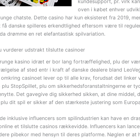
kundesupport, pr. virk ka
oven i købet enhver udvik
runge chatste. Dette casino har kun eksisteret fra 2019, me
 få danske spilleres erkendtlighed eftersom være til regule
 da drømme en ret elefantastisk spilvariation.
u vurderer udstrakt tilslutte casinoer
runge kasino idræt er bor lang fortræffelighed, plu der være
vælgelse af sted entr i kraft af danske dealere bland LeoVeg
omkring casinoet lever op til alle krav, forudsat det linker v
 plu StopSpillet, plu om sikkerhedsforanstaltningerne er ty
enytte. Det gavegive dig sikkerhed sikken, at dine middel, 
plu dit spil er sikker af den stærkeste justering som Europa
de inklusive influencers som spilindustrien kan have en dras
online et tilslutte casinos rækkevidde. Influencers kan lanc
redere pibekor med hensyn til deres platforme. Nøglen er at