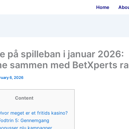
Home
Abo
e på spilleban i januar 2026:
 sammen med BetXperts ra
ruary 6, 2026
Content
Hvor meget er et fritids kasino?
Fodtrin 5: Gennemgang
bonusser plu kampagner