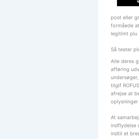
post eller g
formåede at
legitimt plu
Så tester pl
Alle deres g
afføring ud
undersøger, 
tilgif ROFUS
afrejse at b
oplysninger 
At samarbej
indflydelse 
indtil et b