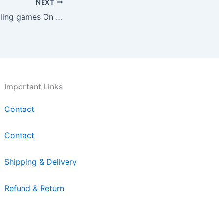
NEXT
Totally free Gambling games On the apps for pokie machine games internet: No Obtain & Play Today
Important Links
Contact
Contact
Shipping & Delivery
Refund & Return