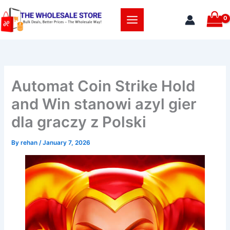
Skip
to
content
Automat Coin Strike Hold
and Win stanowi azyl gier
dla graczy z Polski
By
rehan
/
January 7, 2026