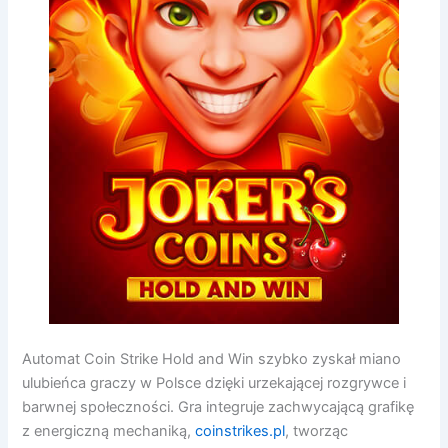
Automat Coin Strike Hold and Win szybko zyskał miano
ulubieńca graczy w Polsce dzięki urzekającej rozgrywce i
barwnej społeczności. Gra integruje zachwycającą grafikę
z energiczną mechaniką,
coinstrikes.pl
, tworząc