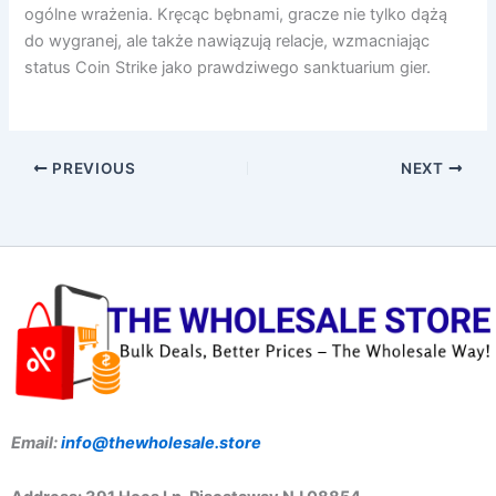
ogólne wrażenia. Kręcąc bębnami, gracze nie tylko dążą
do wygranej, ale także nawiązują relacje, wzmacniając
status Coin Strike jako prawdziwego sanktuarium gier.
PREVIOUS
NEXT
Email:
info@thewholesale.store