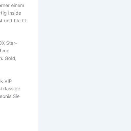
erner einem
tig inside
t und bleibt
OX Star-
nahme
n: Gold,
k VIP-
tklassige
ebnis Sie