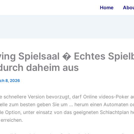
Home
Abo
iving Spielsaal � Echtes Spie
durch daheim aus
ch 8, 2026
e schnellere Version bevorzugt, darf Online videos-Poker a
telle zum besten geben Sie um … herum einen Automaten o
e Option, unter einsatz von das geeigneten Schlachtplan 
erreichen.