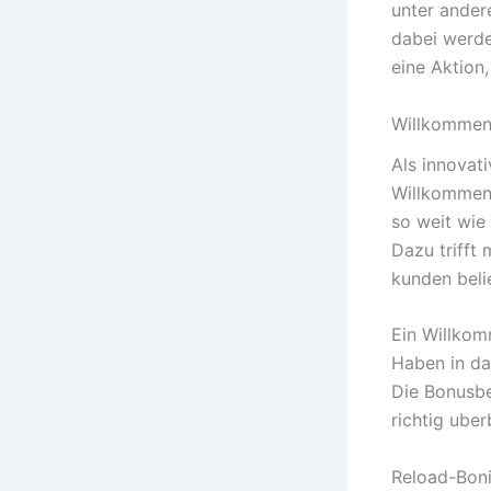
unter andere
dabei werde
eine Aktion
Willkommen
Als innovat
Willkommens
so weit wie
Dazu trifft
kunden beli
Ein Willkom
Haben in da
Die Bonusbe
richtig ube
Reload-Bon