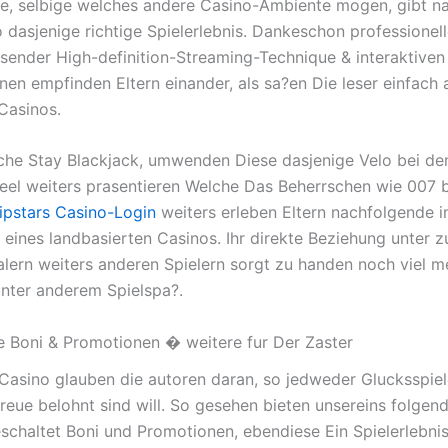
he, selbige welches andere Casino-Ambiente mogen, gibt n
 dasjenige richtige Spielerlebnis. Dankeschon professionell
sender High-definition-Streaming-Technique & interaktiven
onen empfinden Eltern einander, als sa?en Die leser einfach
Casinos.
che Stay Blackjack, umwenden Diese dasjenige Velo bei de
el weiters prasentieren Welche Das Beherrschen wie 007 b
ipstars Casino-Login
weiters erleben Eltern nachfolgende i
eines landbasierten Casinos. Ihr direkte Beziehung unter 
lern weiters anderen Spielern sorgt zu handen noch viel m
nter anderem Spielspa?.
 Boni & Promotionen � weitere fur Der Zaster
Casino glauben die autoren daran, so jedweder Glucksspiele
reue belohnt sind will. So gesehen bieten unsereins folgen
schaltet Boni und Promotionen, ebendiese Ein Spielerlebnis