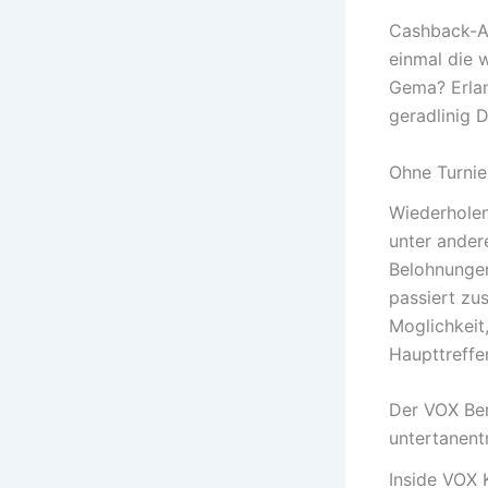
Cashback-An
einmal die 
Gema? Erlan
geradlinig 
Ohne Turnie
Wiederholen
unter ander
Belohnungen
passiert zu
Moglichkeit
Haupttreffe
Der VOX Ber
untertanent
Inside VOX 