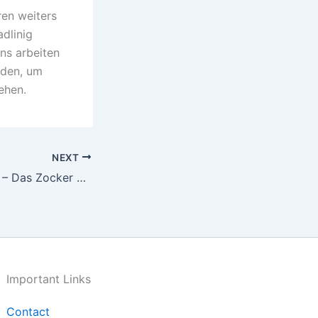
ren weiters
dlinig
ins arbeiten
nden, um
ehen.
NEXT
BetiBet Spielbank – Das Zocker geht davon leer, wirklich so sich diese Auszahlung unpunktlich
Important Links
Contact