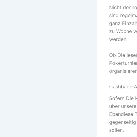
Nicht denno
sind regelm
ganz Einzah
zu Woche we
werden.
Ob Die lese
Pokerturnie
organisiere
Cashback-A
Sofern Die 
uber unsere
Ebendiese T
gegenseitig
sollen.