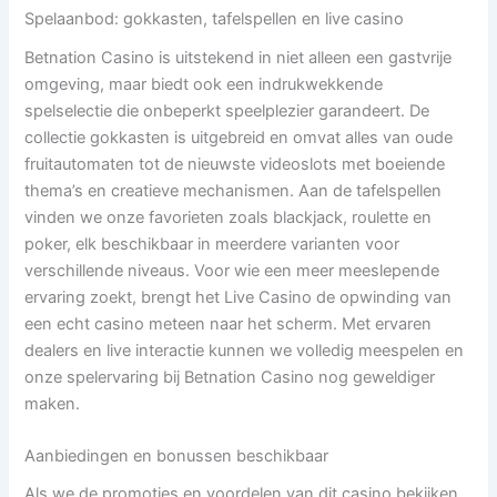
Spelaanbod: gokkasten, tafelspellen en live casino
Betnation Casino is uitstekend in niet alleen een gastvrije
omgeving, maar biedt ook een indrukwekkende
spelselectie die onbeperkt speelplezier garandeert. De
collectie gokkasten is uitgebreid en omvat alles van oude
fruitautomaten tot de nieuwste videoslots met boeiende
thema’s en creatieve mechanismen. Aan de tafelspellen
vinden we onze favorieten zoals blackjack, roulette en
poker, elk beschikbaar in meerdere varianten voor
verschillende niveaus. Voor wie een meer meeslepende
ervaring zoekt, brengt het Live Casino de opwinding van
een echt casino meteen naar het scherm. Met ervaren
dealers en live interactie kunnen we volledig meespelen en
onze spelervaring bij Betnation Casino nog geweldiger
maken.
Aanbiedingen en bonussen beschikbaar
Als we de promoties en voordelen van dit casino bekijken,