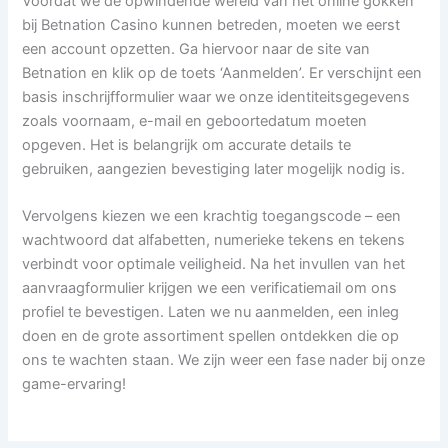
Voordat we de opwindende wereld van het online gokken
bij Betnation Casino kunnen betreden, moeten we eerst
een account opzetten. Ga hiervoor naar de site van
Betnation en klik op de toets ‘Aanmelden’. Er verschijnt een
basis inschrijfformulier waar we onze identiteitsgegevens
zoals voornaam, e-mail en geboortedatum moeten
opgeven. Het is belangrijk om accurate details te
gebruiken, aangezien bevestiging later mogelijk nodig is.
Vervolgens kiezen we een krachtig toegangscode – een
wachtwoord dat alfabetten, numerieke tekens en tekens
verbindt voor optimale veiligheid. Na het invullen van het
aanvraagformulier krijgen we een verificatiemail om ons
profiel te bevestigen. Laten we nu aanmelden, een inleg
doen en de grote assortiment spellen ontdekken die op
ons te wachten staan. We zijn weer een fase nader bij onze
game-ervaring!