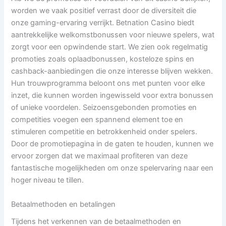
worden we vaak positief verrast door de diversiteit die
onze gaming-ervaring verrijkt. Betnation Casino biedt
aantrekkelijke welkomstbonussen voor nieuwe spelers, wat
zorgt voor een opwindende start. We zien ook regelmatig
promoties zoals oplaadbonussen, kosteloze spins en
cashback-aanbiedingen die onze interesse blijven wekken.
Hun trouwprogramma beloont ons met punten voor elke
inzet, die kunnen worden ingewisseld voor extra bonussen
of unieke voordelen. Seizoensgebonden promoties en
competities voegen een spannend element toe en
stimuleren competitie en betrokkenheid onder spelers.
Door de promotiepagina in de gaten te houden, kunnen we
ervoor zorgen dat we maximaal profiteren van deze
fantastische mogelijkheden om onze spelervaring naar een
hoger niveau te tillen.
Betaalmethoden en betalingen
Tijdens het verkennen van de betaalmethoden en