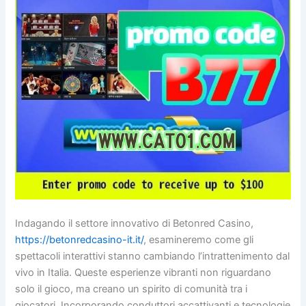
Indagando il settore innovativo di Betonred Casino,
https://betonredcasino-it.it/
, esamineremo come gli
spettacoli interattivi stanno cambiando l’intrattenimento dal
vivo in Italia. Queste esperienze vibranti non riguardano
solo il gioco, ma creano un spirito di comunità tra i
giocatori. Incorporando conduttori accattivanti e tecnologie