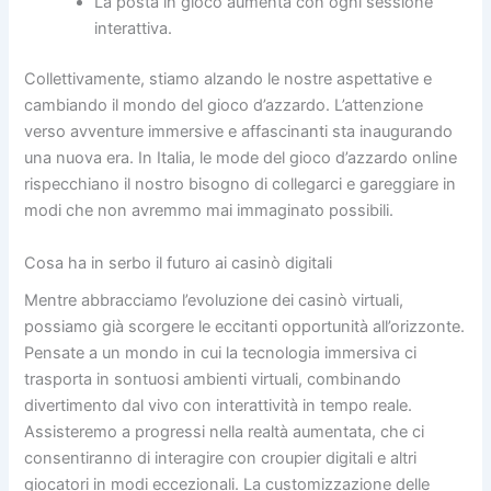
La posta in gioco aumenta con ogni sessione
interattiva.
Collettivamente, stiamo alzando le nostre aspettative e
cambiando il mondo del gioco d’azzardo. L’attenzione
verso avventure immersive e affascinanti sta inaugurando
una nuova era. In Italia, le mode del gioco d’azzardo online
rispecchiano il nostro bisogno di collegarci e gareggiare in
modi che non avremmo mai immaginato possibili.
Cosa ha in serbo il futuro ai casinò digitali
Mentre abbracciamo l’evoluzione dei casinò virtuali,
possiamo già scorgere le eccitanti opportunità all’orizzonte.
Pensate a un mondo in cui la tecnologia immersiva ci
trasporta in sontuosi ambienti virtuali, combinando
divertimento dal vivo con interattività in tempo reale.
Assisteremo a progressi nella realtà aumentata, che ci
consentiranno di interagire con croupier digitali e altri
giocatori in modi eccezionali. La customizzazione delle