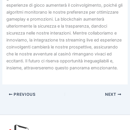
esperienze di gioco aumenterà il coinvolgimento, poiché gli
algoritmi monitorano le nostre preferenze per ottimizzare
gameplay e promozioni. La blockchain aumenterà
ulteriormente la sicurezza e la trasparenza, dandoci
sicurezza nelle nostre interazioni. Mentre collaboriamo e
innoviamo, la integrazione tra streaming live ed esperienze
coinvolgenti cambierà le nostre prospettive, assicurando
che le nostre avventure al casinò rimangano vivaci ed
eccitanti. Il futuro ci riserva opportunità ineguagliabili e,
insieme, attraverseremo questo panorama emozionante.
PREVIOUS
NEXT