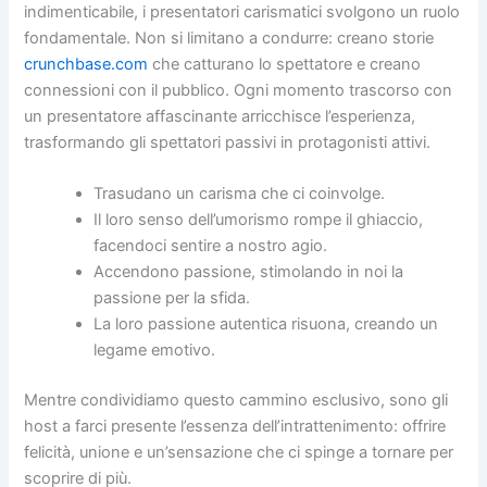
indimenticabile, i presentatori carismatici svolgono un ruolo
fondamentale. Non si limitano a condurre: creano storie
crunchbase.com
che catturano lo spettatore e creano
connessioni con il pubblico. Ogni momento trascorso con
un presentatore affascinante arricchisce l’esperienza,
trasformando gli spettatori passivi in protagonisti attivi.
Trasudano un carisma che ci coinvolge.
Il loro senso dell’umorismo rompe il ghiaccio,
facendoci sentire a nostro agio.
Accendono passione, stimolando in noi la
passione per la sfida.
La loro passione autentica risuona, creando un
legame emotivo.
Mentre condividiamo questo cammino esclusivo, sono gli
host a farci presente l’essenza dell’intrattenimento: offrire
felicità, unione e un’sensazione che ci spinge a tornare per
scoprire di più.