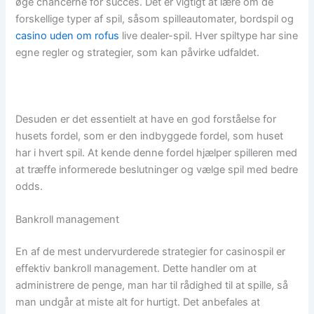
øge chancerne for succes. Det er vigtigt at lære om de
forskellige typer af spil, såsom spilleautomater, bordspil og
casino uden om rofus
live dealer-spil. Hver spiltype har sine
egne regler og strategier, som kan påvirke udfaldet.
Desuden er det essentielt at have en god forståelse for
husets fordel, som er den indbyggede fordel, som huset
har i hvert spil. At kende denne fordel hjælper spilleren med
at træffe informerede beslutninger og vælge spil med bedre
odds.
Bankroll management
En af de mest undervurderede strategier for casinospil er
effektiv bankroll management. Dette handler om at
administrere de penge, man har til rådighed til at spille, så
man undgår at miste alt for hurtigt. Det anbefales at