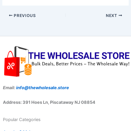
PREVIOUS
NEXT
Email:
info@thewholesale.store
Address: 391 Hoes Ln, Piscataway NJ 08854
Popular Categories