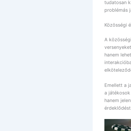
tudatosan ke
problémás j
Közösségi 
A közösségi
versenyeket
hanem lehet
interakciób
elköteleződ
Emellett a 
a játékosok
hanem jelen
érdeklődést