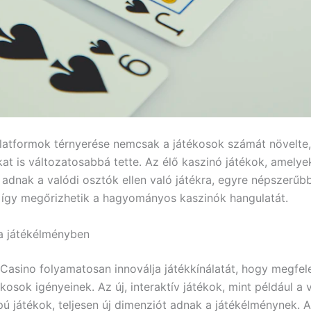
 platformok térnyerése nemcsak a játékosok számát növelte
kat is változatosabbá tette. Az élő kaszinó játékok, amelye
 adnak a valódi osztók ellen való játékra, egyre népszerűb
 így megőrizhetik a hagyományos kaszinók hangulatát.
a játékélményben
Casino folyamatosan innoválja játékkínálatát, hogy megfele
osok igényeinek. Az új, interaktív játékok, mint például a v
pú játékok, teljesen új dimenziót adnak a játékélménynek. 