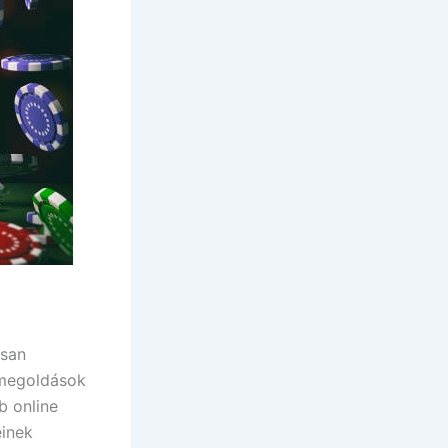
osan
i megoldások
b online
einek