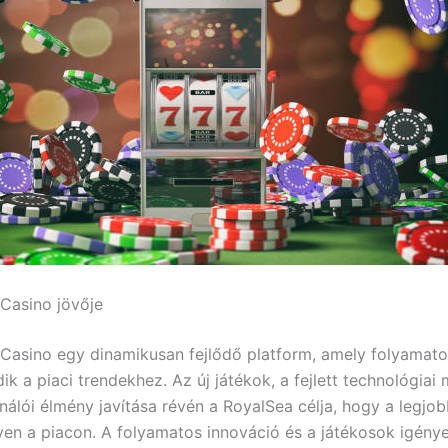
Casino jövője
Casino egy dinamikusan fejlődő platform, amely folyamat
ik a piaci trendekhez. Az új játékok, a fejlett technológia
nálói élmény javítása révén a RoyalSea célja, hogy a legjob
yen a piacon. A folyamatos innováció és a játékosok igény