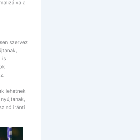
malizálva a
sen szervez
jtanak,
 is
sok
z.
ak lehetnek
nyújtanak,
zinó iránti