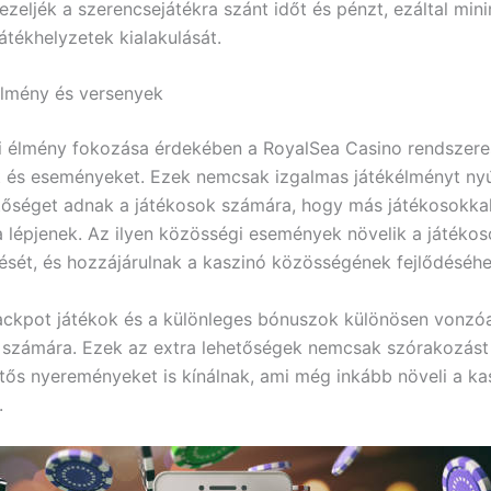
zeljék a szerencsejátékra szánt időt és pénzt, ezáltal mini
átékhelyzetek kialakulását.
élmény és versenyek
 élmény fokozása érdekében a RoyalSea Casino rendszere
 és eseményeket. Ezek nemcsak izgalmas játékélményt nyú
őséget adnak a játékosok számára, hogy más játékosokkal
a lépjenek. Az ilyen közösségi események növelik a játéko
ését, és hozzájárulnak a kaszinó közösségének fejlődéséhe
jackpot játékok és a különleges bónuszok különösen vonzó
 számára. Ezek az extra lehetőségek nemcsak szórakozást 
tős nyereményeket is kínálnak, ami még inkább növeli a kas
.