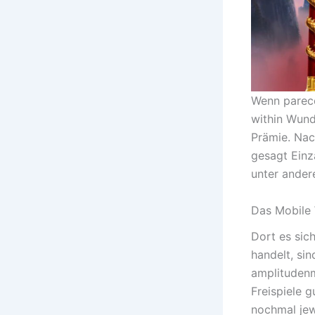
Wenn parece 
within Wund
Prämie. Nac
gesagt Einz
unter ander
Das Mobile 
Dort es sic
handelt, si
amplitudenm
Freispiele 
nochmal jew