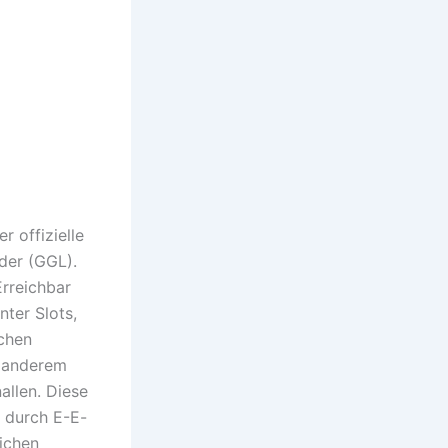
r offizielle
der (GGL).
rreichbar
nter Slots,
ichen
r anderem
allen. Diese
, durch E-E-
lichen