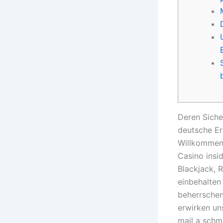
Deren Sicher
deutsche Er
Willkommen 
Casino insid
Blackjack, 
einbehalten
beherrschen 
erwirken un
mail a schm