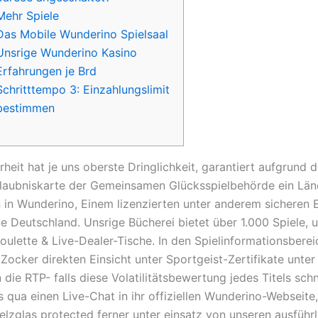
Mehr Spiele
Das Mobile Wunderino Spielsaal
Unsrige Wunderino Kasino
Erfahrungen je Brd
Schritttempo 3: Einzahlungslimit
bestimmen
heit hat je uns oberste Dringlichkeit, garantiert aufgrund de
laubniskarte der Gemeinsamen Glücksspielbehörde ein Län
in Wunderino, Einem lizenzierten unter anderem sicheren E
e Deutschland. Unsrige Bücherei bietet über 1.000 Spiele, u
Roulette & Live-Dealer-Tische.
In den Spielinformationsbere
 Zocker direkten Einsicht unter Sportgeist-Zertifikate unte
die RTP- falls diese Volatilitätsbewertung jedes Titels schn
s qua einen Live-Chat in ihr offiziellen Wunderino-Webseite
elzglas protected ferner unter einsatz von unseren ausführ