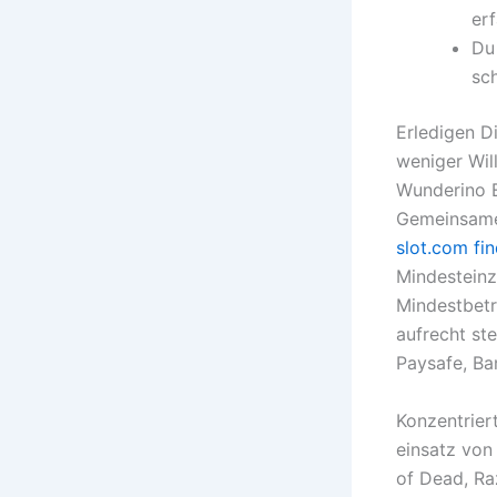
erf
Du 
sch
Erledigen D
weniger Wil
Wunderino E
Gemeinsame
slot.com fi
Mindesteinz
Mindestbetr
aufrecht st
Paysafe, Ba
Konzentriert
einsatz von
of Dead, Ra