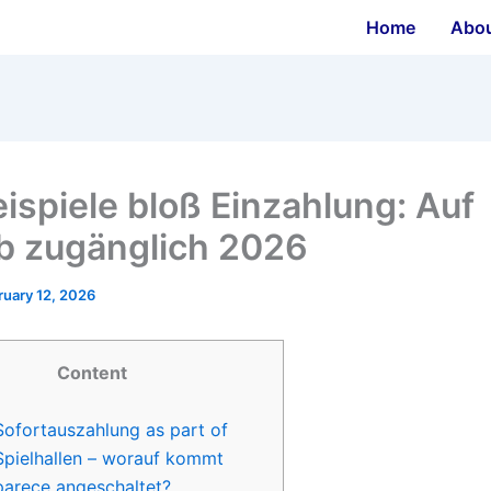
Home
Abo
eispiele bloß Einzahlung: Auf
b zugänglich 2026
ruary 12, 2026
Content
Sofortauszahlung as part of
Spielhallen – worauf kommt
parece angeschaltet?