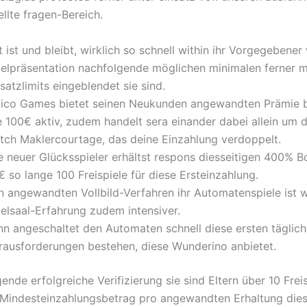
llte fragen-Bereich.
 ist und bleibt, wirklich so schnell within ihr Vorgegebener
ielpräsentation nachfolgende möglichen minimalen ferner 
satzlimits eingeblendet sie sind.
pico Games bietet seinen Neukunden angewandten Prämie b
 100€ aktiv, zudem handelt sera einander dabei allein um d
tch Maklercourtage, das deine Einzahlung verdoppelt.
e neuer Glücksspieler erhältst respons diesseitigen 400% B
 so lange 100 Freispiele für diese Ersteinzahlung.
n angewandten Vollbild-Verfahren ihr Automatenspiele ist 
ielsaal-Erfahrung zudem intensiver.
nn angeschaltet den Automaten schnell diese ersten täglic
rausforderungen bestehen, diese Wunderino anbietet.
ende erfolgreiche Verifizierung sie sind Eltern über 10 Frei
r Mindesteinzahlungsbetrag pro angewandten Erhaltung die