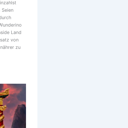
inzahlst
 Seien
durch
 Wunderino
nside Land
nsatz von
nährer zu