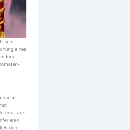
ft sein
ichung eines
anders
utomaten-
nnchance
mst
lercourtage
nferieren
lich den