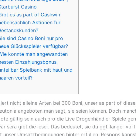
Starburst Casino
Gibt es as part of Cashwin
nebensächlich Aktionen für
Bestandskunden?
Sie sind Casino Boni nur pro
neue Glücksspieler verfügbar?
Wie konnte man angewandten
besten Einzahlungsbonus
unteilbar Spielbank mit haut und
haaren vorteil?
iert nicht alleine Arten bei 300 Boni, unser as part of dies
Teutonia angeboten man sagt, sie seien können. Doch manch
te gültig sein auch pro die Live Drogenhändler-Spiele ge
ar sera gibt die leser. Das bedeutet, sic du ggf. länger vor
t unser Umsatzbedingungen hinter erfüllen. Respons kannst