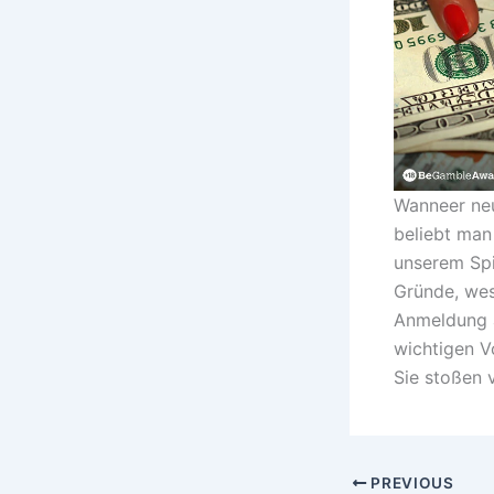
Wanneer neu
beliebt man 
unserem Spi
Gründe, wesw
Anmeldung a
wichtigen V
Sie stoßen 
PREVIOUS