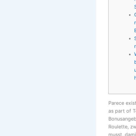
Parece exist
as part of 
Bonusangebo
Roulette, zw
musst, dami