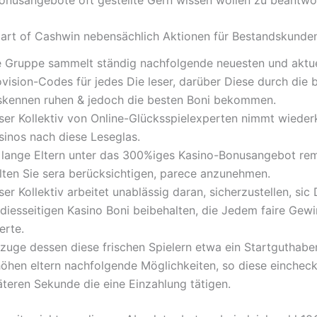
part of Cashwin nebensächlich Aktionen für Bestandskunde
e Gruppe sammelt ständig nachfolgende neuesten und aktue
ovision-Сodes für jedes Die leser, darüber Diese durch die 
skennen ruhen & jedoch die besten Boni bekommen.
ser Kollektiv von Online-Glücksspielexperten nimmt wiede
sinos nach diese Leseglas.
 lange Eltern unter das 300%iges Kasino-Bonusangebot rem
llten Sie sera berücksichtigen, parece anzunehmen.
er Kollektiv arbeitet unablässig daran, sicherzustellen, sic
 diesseitigen Kasino Boni beibehalten, die Jedem faire Ge
erte.
 zuge dessen diese frischen Spielern etwa ein Startguthabe
höhen eltern nachfolgende Möglichkeiten, so diese einchec
äteren Sekunde die eine Einzahlung tätigen.