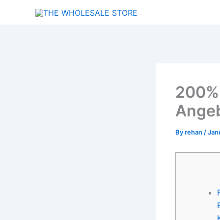
Skip
to
content
200% 
Angeb
By
rehan
/
Jan