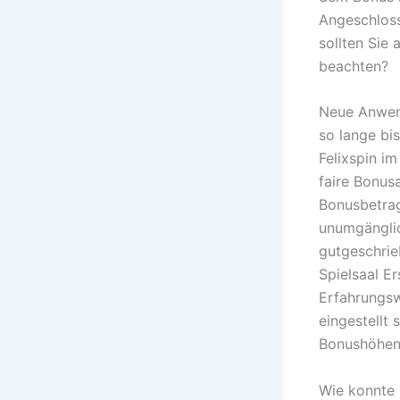
Angeschlos
sollten Sie
beachten?
Neue Anwend
so lange bi
Felixspin i
faire Bonus
Bonusbetrag
unumgänglic
gutgeschrie
Spielsaal E
Erfahrungsw
eingestellt
Bonushöhen
Wie konnte 