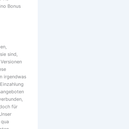
ino Bonus
en,
sie sind,
 Versionen
ese
en irgendwas
 Einzahlung
usangeboten
verbunden,
doch für
 Unser
 qua
rten.