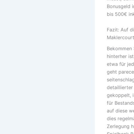
Bonusgeld i
bis 500€ in
Fazit: Auf 
Maklercourt
Bekommen Si
hinterher is
etwa für je
geht parece
seitenschla
detailliert
gekoppelt, 
für Bestand
auf diese w
dies regelm
Zerlegung h
Spielbank B