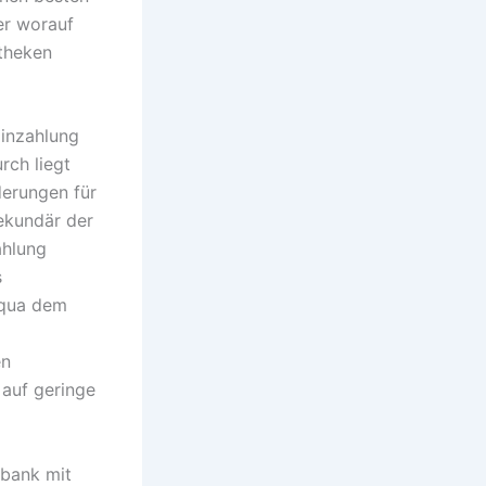
er worauf
otheken
Einzahlung
rch liegt
derungen für
ekundär der
ahlung
s
 qua dem
en
 auf geringe
lbank mit