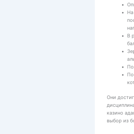
Оп
На
по
на
В 
ба
Зе
ал
По
По
ко
Они достиг
дисциплина
казино ада
выбор из б