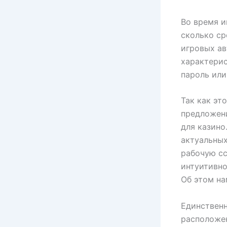
Во время и
сколько ср
игровых ав
характерис
пароль или
Так как эт
предложен
для казино
актуальных
рабочую сс
интуитивн
Об этом на
Единственн
расположе