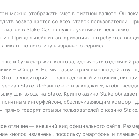
гры можно отображать счет в фиатной валюте. Он пока
едств возвращается со всех ставок пользователей. Пр
томатов в Stake Casino нужно учитывать несколько
тик. При дальнейших авторизациях потребуется вводи
 кликать по логотипу выбранного сервиса.
о еще и букмекерская контора, здесь есть отдельный ра
иями – «Спорт». Но мы рассмотрим именно действующ
. Этот репозиторий — ваш надежный источник для пои
 зеркал Stake. Добавьте его в закладки ⭐, чтобы всегд
ылку для входа на Stake. Криптоказино Stake обладае
о понятным интерфейсом, обеспечиваяющим комфорт дл
м прямо говорят отзывы пользователей о казино Stake.
ое отличие — внешний вид официального сайта. Разме
ние кнопок изменены, поскольку смартфоны и планше