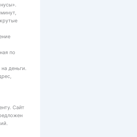
нусы».
 минут,
 крутые
ение
ная по
 на деньги.
дрес,
енту. Сайт
предложен
ий.