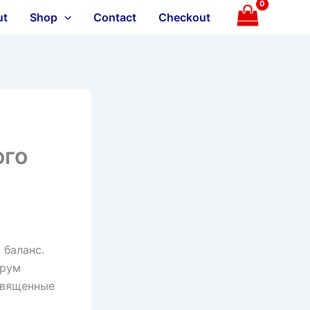
ut
Shop
Contact
Checkout
ого
 баланс.
-рум
священные