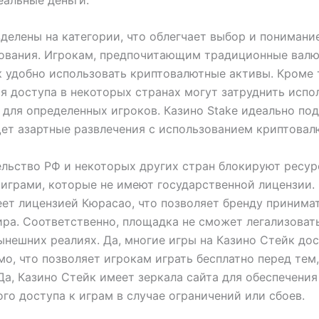
делены на категории, что облегчает выбор и понимани
зования. Игрокам, предпочитающим традиционные вал
к удобно использовать криптовалютные активы. Кроме 
я доступа в некоторых странах могут затруднить испо
для определенных игроков. Казино Stake идеально по
щет азартные развлечения с использованием криптовал
льство РФ и некоторых других стран блокируют ресур
играми, которые не имеют государственной лицензии.
еет лицензией Кюрасао, что позволяет бренду принима
ира. Соответственно, площадка не сможет легализовать
ынешних реалиях. Да, многие игры на Казино Стейк до
о, что позволяет игрокам играть бесплатно перед тем,
 Да, Казино Стейк имеет зеркала сайта для обеспечения
го доступа к играм в случае ограничений или сбоев.