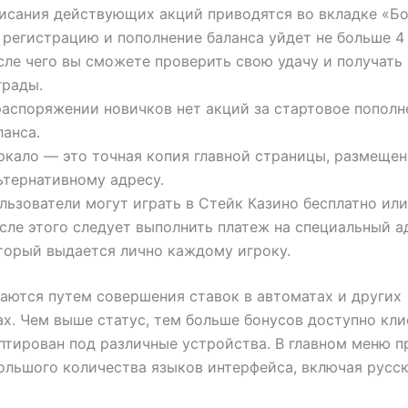
исания действующих акций приводятся во вкладке «Бо
 регистрацию и пополнение баланса уйдет не больше 4
сле чего вы сможете проверить свою удачу и получать
грады.
распоряжении новичков нет акций за стартовое пополн
ланса.
ркало — это точная копия главной страницы, размещен
ьтернативному адресу.
льзователи могут играть в Стейк Казино бесплатно или
сле этого следует выполнить платеж на специальный а
торый выдается лично каждому игроку.
аются путем совершения ставок в автоматах и других
х. Чем выше статус, тем больше бонусов доступно кли
птирован под различные устройства. В главном меню 
ольшого количества языков интерфейса, включая русск