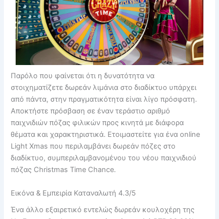
Παρόλο που φαίνεται ότι η δυνατότητα να
στοιχηματίζετε δωρεάν λιμάνια στο διαδίκτυο υπάρχει
από πάντα, στην πραγματικότητα είναι λίγο πρόσφατη.
Αποκτήστε πρόσβαση σε έναν τεράστιο αριθμό
παιχνιδιών πόζας φιλικών προς κινητά με διάφορα
θέματα και χαρακτηριστικά. Ετοιμαστείτε για ένα online
Light Xmas που περιλαμβάνει δωρεάν πόζες στο
διαδίκτυο, συμπεριλαμβανομένου του νέου παιχνιδιού
πόζας Christmas Time Chance.
Εικόνα & Εμπειρία Καταναλωτή 4.3/5
Ένα άλλο εξαιρετικό εντελώς δωρεάν κουλοχέρη της