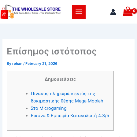
Skip
to
content
Επίσημος ιστότοπος
By
rehan
/
February 21, 2026
Δημοσιεύσεις
Πίνακας πληρωμών εντός της
δοκιμαστικής θέσης Mega Moolah
Στο Microgaming
Εικόνα & Εμπειρία Καταναλωτή 4.3/5