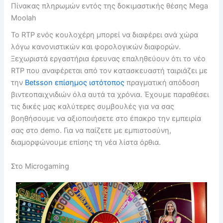
Πίνακας πληρωμών εντός της δοκιμαστικής θέσης Mega
Moolah
Το RTP ενός κουλοχέρη μπορεί να διαφέρει ανά χώρα
λόγω κανονιστικών και φορολογικών διαφορών.
Ξεχωριστά εργαστήρια έρευνας επαληθεύουν ότι το νέο
RTP που αναφέρεται από τον κατασκευαστή ταιριάζει με
την
Betsson επίσημος ιστότοπος
πραγματική απόδοση
βιντεοπαιχνιδιών όλα αυτά τα χρόνια. Έχουμε παραθέσει
τις δικές μας καλύτερες συμβουλές για να σας
βοηθήσουμε να αξιοποιήσετε στο έπακρο την εμπειρία
σας στο demo. Για να παίζετε με εμπιστοσύνη,
διαμορφώνουμε επίσης τη νέα λίστα όρθια.
Στο Microgaming