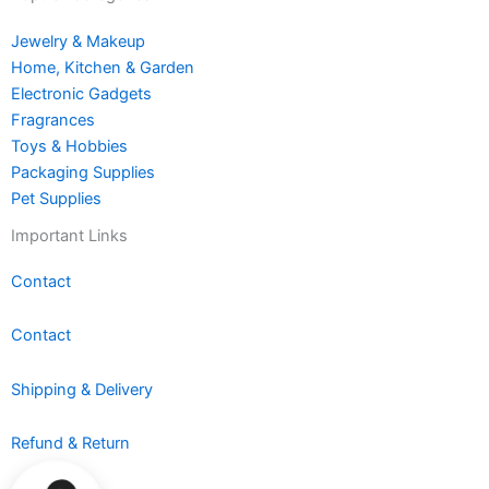
Jewelry & Makeup
Home, Kitchen & Garden
Electronic Gadgets
Fragrances
Toys & Hobbies
Packaging Supplies
Pet Supplies
Important Links
Contact
Contact
Shipping & Delivery
Refund & Return